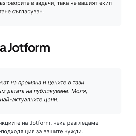
зговорите в задачи, така че вашият екип
тане съгласуван.
а Jotform
ат на промяна и цените в тази
ъм датата на публикуване. Моля,
 най-актуалните цени.
ункциите на Jotform, нека разгледаме
-подходящия за вашите нужди.