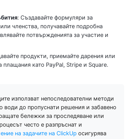
ъбития
: Създавайте формуляри за
 или членства, получавайте подробна
влявайте потвържденията за участие и
давайте продукти, приемайте дарения или
 плащания като PayPal, Stripe и Square.
ите използват непоследователни методи
то води до пропуснати решения и забавено
ращате бележки за проследяване или
роцесът често е разпръснат и
ение на задачите на ClickUp
осигурява