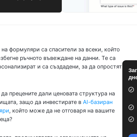
на формуляри са спасители за всеки, който
избегне ръчното въвеждане на данни. Те са
рсонализират и са създадени, за да опростят
За
дн
за да прецените дали ценовата структура на
аищата, защо да инвестирате в
AI-базиран
ляри
, който може да не отговаря на вашите
еца?