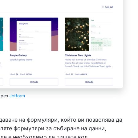
чрез
Jotform
даване на формуляри, който ви позволява да
ляте формуляри за събиране на данни,
 да е необходимо да пишете код.