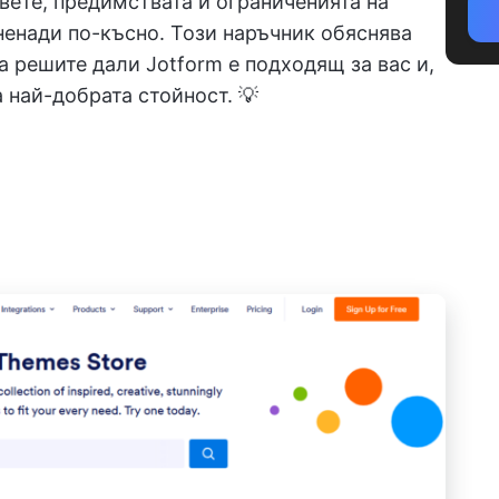
вете, предимствата и ограниченията на
ненади по-късно. Този наръчник обяснява
да решите дали Jotform е подходящ за вас и,
 най-добрата стойност. 💡