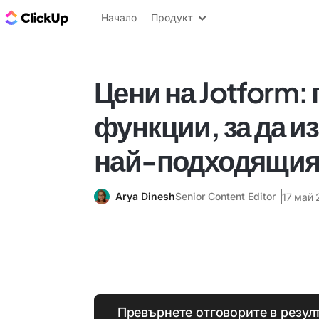
ClickUp блог
Начало
Продукт
Цени на Jotform:
функции, за да и
най-подходящия 
Arya Dinesh
Senior Content Editor
17 май 
Превърнете отговорите в резул