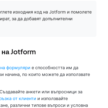
глете изходния код на Jotform и помолете
ират, за да добавят допълнителни
 на Jotform
 на формуляри
е способността им да
ри начина, по които можете да използвате
 Създавайте анкети или въпросници за
ръзка от клиенти
и използвайте
кане, различни типове въпроси и условна