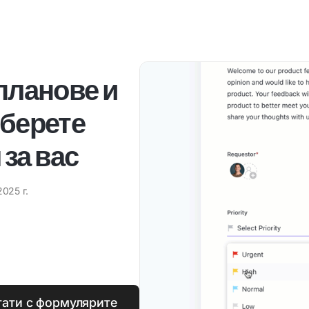
 планове и
зберете
за вас
2025 г.
тати с формулярите