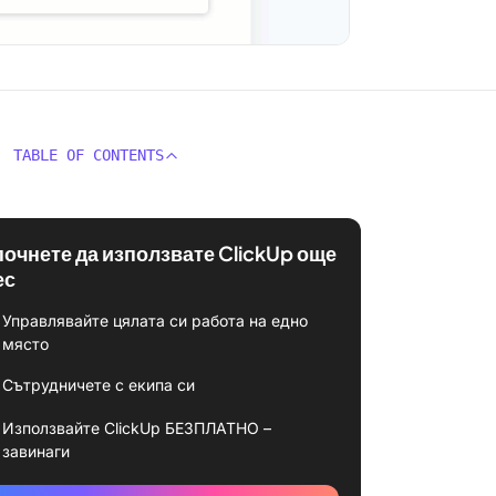
TABLE OF CONTENTS
почнете да използвате ClickUp още
ес
Управлявайте цялата си работа на едно
място
Сътрудничете с екипа си
Използвайте ClickUp БЕЗПЛАТНО –
завинаги