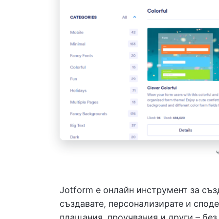
Jotform е онлайн инструмент за съз
създавате, персонализирате и споде
плащания, проучвания и други – без