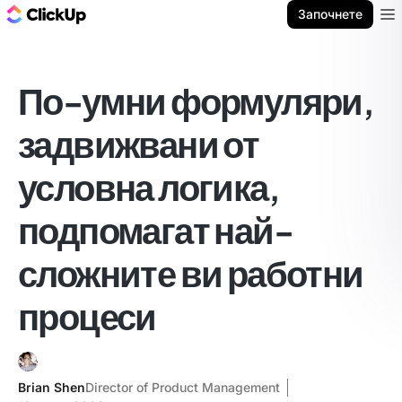
ClickUp блог
Започнете
Ope
По-умни формуляри,
задвижвани от
условна логика,
подпомагат най-
сложните ви работни
процеси
Brian Shen
Director of Product Management