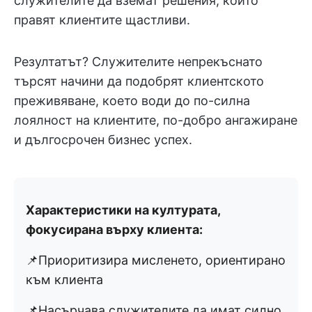
служителите да вземат решения, които
правят клиентите щастливи.
Резултатът? Служителите непрекъснато
търсят начини да подобрят клиентското
преживяване, което води до по-силна
лоялност на клиентите, по-добро ангажиране
и дългосрочен бизнес успех.
Характеристики на културата,
фокусирана върху клиента:
📌Приоритизира мисленето, ориентирано
към клиента
📌Насърчава служителите да имат силно