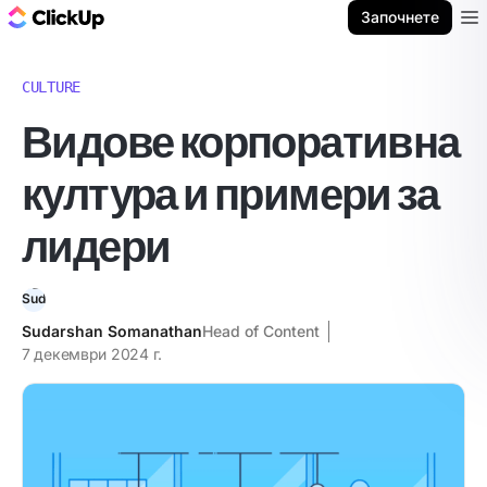
ClickUp блог
Започнете
Ope
CULTURE
Видове корпоративна
култура и примери за
лидери
Sudarshan Somanathan
Head of Content
7 декември 2024 г.