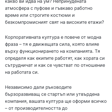
какво ви идва на ум? Непринудената
атмосфера с пуфове и гъвкаво работно
време или строгите костюми и
безкомпромисният свят на високите етажи?
Корпоративната култура е повече от модна
фраза – тя е движещата сила, която влияе
върху функционирането на компанията. Тя
определя как екипите работят, как хората си
сътрудничат и как се чувстват по отношение
на работата си.
Независимо дали ръководите
бързоразвиващ се стартъп или утвърдена
компания, вашата култура ще оформи всичко
– от производителността до