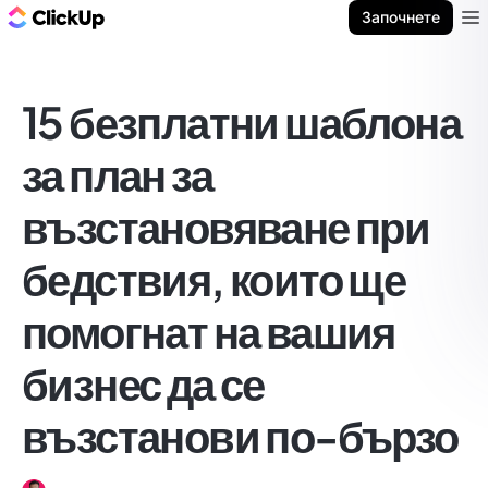
ClickUp блог
Започнете
Ope
15 безплатни шаблона
за план за
възстановяване при
бедствия, които ще
помогнат на вашия
бизнес да се
възстанови по-бързо