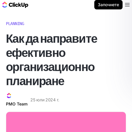
ClickUp блог
Започнете
Ope
PLANNING
Как да направите
ефективно
организационно
планиране
25 юли 2024 г.
PMO Team