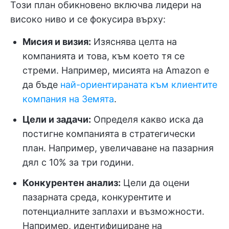
Този план обикновено включва лидери на
високо ниво и се фокусира върху:
Мисия и визия:
Изяснява целта на
компанията и това, към което тя се
стреми. Например, мисията на Amazon е
да бъде
най-ориентираната към клиентите
компания на Земята
.
Цели и задачи:
Определя какво иска да
постигне компанията в стратегически
план. Например, увеличаване на пазарния
дял с 10% за три години.
Конкурентен анализ:
Цели да оцени
пазарната среда, конкурентите и
потенциалните заплахи и възможности.
Например, идентифициране на