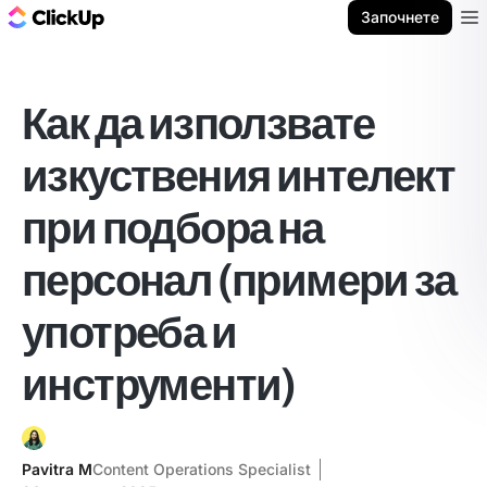
ClickUp блог
Започнете
Ope
Как да използвате
изкуствения интелект
при подбора на
персонал (примери за
употреба и
инструменти)
Pavitra M
Content Operations Specialist