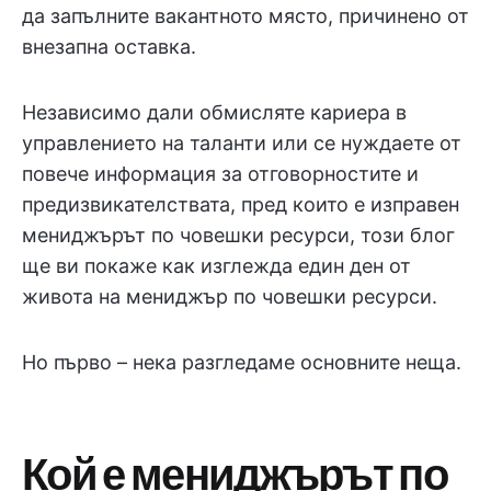
да запълните вакантното място, причинено от
внезапна оставка.
Независимо дали обмисляте кариера в
управлението на таланти или се нуждаете от
повече информация за отговорностите и
предизвикателствата, пред които е изправен
мениджърът по човешки ресурси, този блог
ще ви покаже как изглежда един ден от
живота на мениджър по човешки ресурси.
Но първо – нека разгледаме основните неща.
Кой е мениджърът по