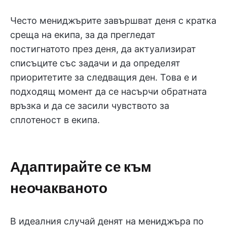
Често мениджърите завършват деня с кратка
среща на екипа, за да прегледат
постигнатото през деня, да актуализират
списъците със задачи и да определят
приоритетите за следващия ден. Това е и
подходящ момент да се насърчи обратната
връзка и да се засили чувството за
сплотеност в екипа.
Адаптирайте се към
неочакваното
В идеалния случай денят на мениджъра по