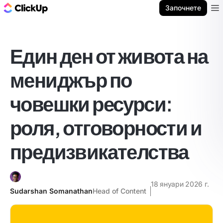
ClickUp блог
Започнете
Ope
Един ден от живота на
мениджър по
човешки ресурси:
роля, отговорности и
предизвикателства
18 януари 2026 г.
Sudarshan Somanathan
Head of Content