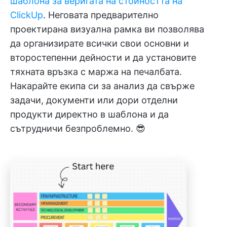
шаблона за веригата на стойността на
ClickUp
. Неговата предварително
проектирана визуална рамка ви позволява
да организирате всички свои основни и
второстепенни дейности и да установите
тяхната връзка с маржа на печалбата.
Накарайте екипа си за анализ да свърже
задачи, документи или дори отделни
продукти директно в шаблона и да
сътрудничи безпроблемно. 😎