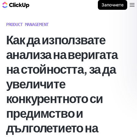
ClickUp блог
Започнете
Ope
PRODUCT MANAGEMENT
Как да използвате
анализа на веригата
на стойността, за да
увеличите
конкурентното си
предимство и
дълголетието на