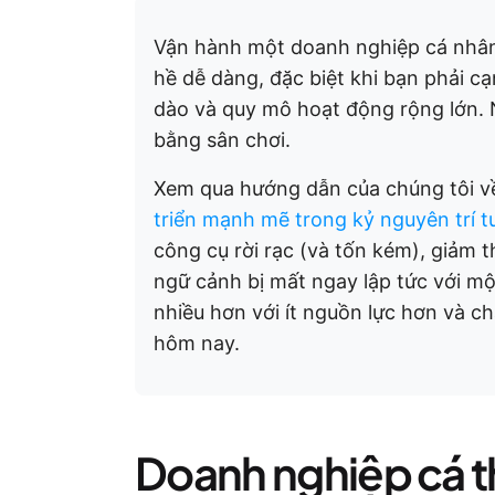
Vận hành một doanh nghiệp cá nhâ
hề dễ dàng, đặc biệt khi bạn phải cạ
dào và quy mô hoạt động rộng lớn. N
bằng sân chơi.
Xem qua hướng dẫn của chúng tôi 
triển mạnh mẽ trong kỷ nguyên trí tu
công cụ rời rạc (và tốn kém), giảm t
ngữ cảnh bị mất ngay lập tức với m
nhiều hơn với ít nguồn lực hơn và 
hôm nay.
Doanh nghiệp cá th