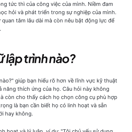
ộng tức thì của công việc của mình. Niềm đam
c hỏi và phát triển trong sự nghiệp của mình.
sự quan tâm lâu dài mà còn nêu bật động lực để
.
 lập trình nào?
nào?" giúp bạn hiểu rõ hơn về lĩnh vực kỹ thuật
ả năng thích ứng của họ. Câu hỏi này không
 mà còn cho thấy cách họ chọn công cụ phù hợp
rọng là bạn cần biết họ có linh hoạt và sẵn
ới hay không.
nh hoạt và lý luận, ví dụ: "Tôi chủ yếu sử dụng