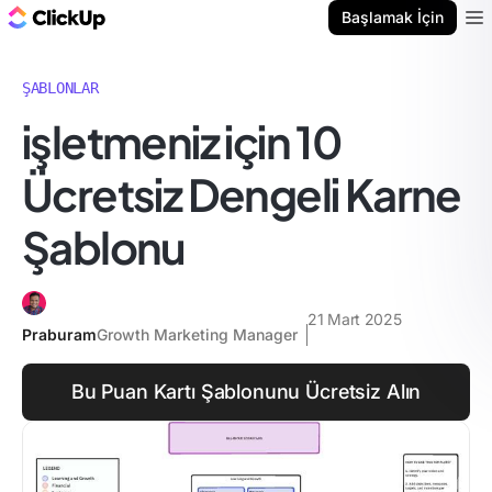
ClickUp Blog
Başlamak İçin
Ope
ŞABLONLAR
i̇şletmeniz için 10
Ücretsiz Dengeli Karne
Şablonu
21 Mart 2025
Praburam
Growth Marketing Manager
Bu Puan Kartı Şablonunu Ücretsiz Alın