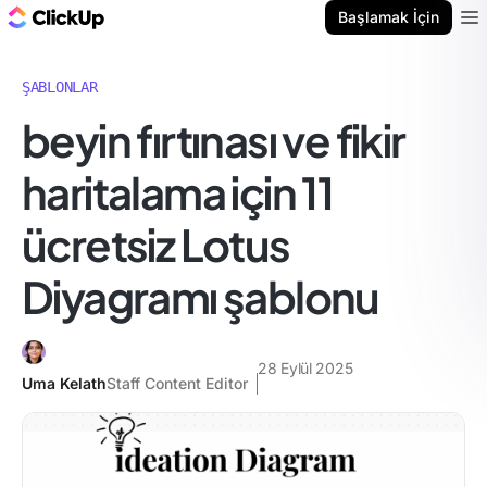
ClickUp Blog
Başlamak İçin
Ope
ŞABLONLAR
beyin fırtınası ve fikir
haritalama için 11
ücretsiz Lotus
Diyagramı şablonu
28 Eylül 2025
Uma Kelath
Staff Content Editor