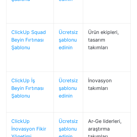
ClickUp Squad
Ücretsiz
Ürün ekipleri,
Beyin Fırtınası
şablonu
tasarım
Şablonu
edinin
takımları
ClickUp İş
Ücretsiz
İnovasyon
Beyin Fırtınası
şablonu
takımları
Şablonu
edinin
ClickUp
Ücretsiz
Ar-Ge liderleri,
İnovasyon Fikir
şablonu
araştırma
Yönetimi
edinin
takımları