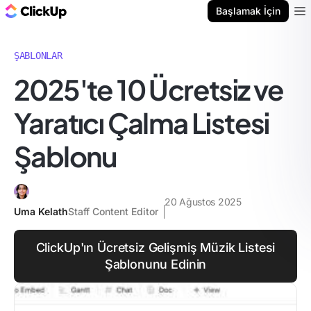
ClickUp Blog
Başlamak İçin
Ope
ŞABLONLAR
2025'te 10 Ücretsiz ve
Yaratıcı Çalma Listesi
Şablonu
20 Ağustos 2025
Uma Kelath
Staff Content Editor
ClickUp'ın Ücretsiz Gelişmiş Müzik Listesi
Şablonunu Edinin