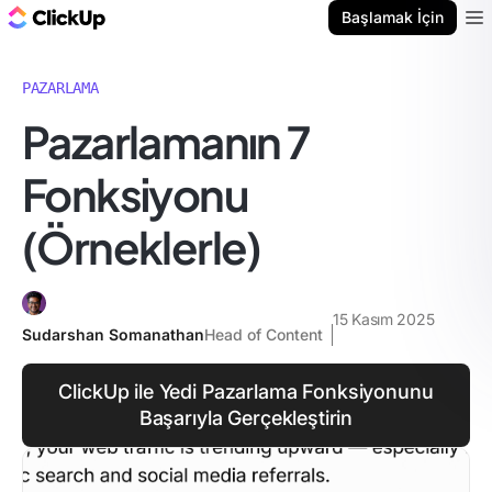
ClickUp Blog
Başlamak İçin
Ope
PAZARLAMA
Pazarlamanın 7
Fonksiyonu
(Örneklerle)
15 Kasım 2025
Sudarshan Somanathan
Head of Content
ClickUp ile Yedi Pazarlama Fonksiyonunu
Başarıyla Gerçekleştirin