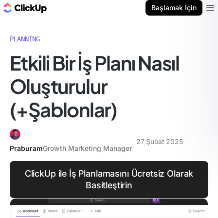
ClickUp Blog
Başlamak İçin
Ope
PLANNING
Etkili Bir İş Planı Nasıl
Oluşturulur
(+Şablonlar)
27 Şubat 2025
Praburam
Growth Marketing Manager
ClickUp ile İş Planlamasını Ücretsiz Olarak
Basitleştirin