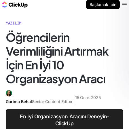
ClickUp Blog
Başlamak İçin
Ope
YAZILIM
Öğrencilerin
Verimliliğini Artırmak
İçin En İyi 10
Organizasyon Aracı
15 Ocak 2025
Garima Behal
Senior Content Editor
En İyi Organizasyon Aracını Deneyin-
ClickUp