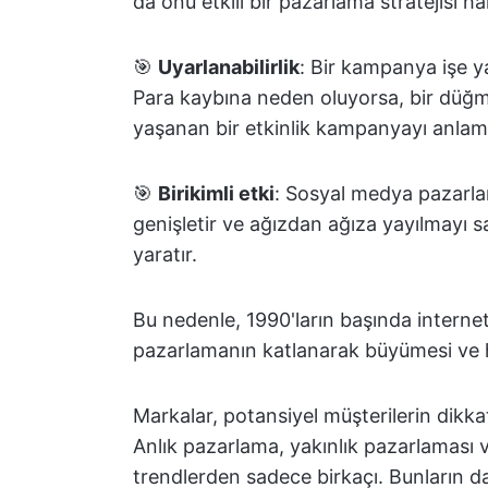
da onu etkili bir pazarlama stratejisi hal
🎯
Uyarlanabilirlik
: Bir kampanya işe y
Para kaybına neden oluyorsa, bir düğm
yaşanan bir etkinlik kampanyayı anlam
🎯
Birikimli etki
: Sosyal medya pazarla
genişletir ve ağızdan ağıza yayılmayı sa
yaratır.
Bu nedenle, 1990'ların başında interne
pazarlamanın katlanarak büyümesi ve hız
Markalar, potansiyel müşterilerin dikka
Anlık pazarlama, yakınlık pazarlaması ve
trendlerden sadece birkaçı. Bunların dah