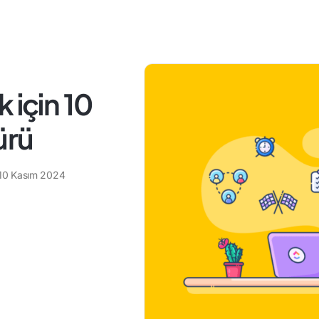
 için 10
ürü
10 Kasım 2024