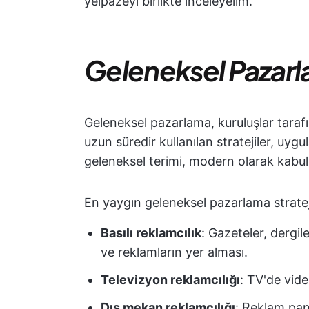
yelpazeyi birlikte inceleyelim.
Geleneksel Pazar
Geleneksel pazarlama, kuruluşlar tarafın
uzun süredir kullanılan stratejiler, uygu
geleneksel terimi, modern olarak kabul edi
En yaygın geleneksel pazarlama strateji
Basılı reklamcılık
: Gazeteler, dergi
ve reklamların yer alması.
Televizyon reklamcılığı
: TV'de vid
Dış mekan reklamcılığı
: Reklam pano