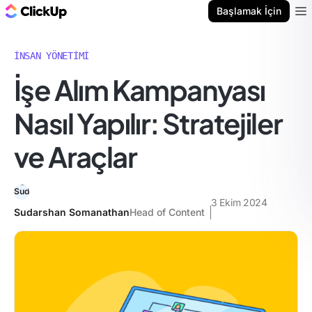
ClickUp Blog
Başlamak İçin
Ope
İNSAN YÖNETIMI
İşe Alım Kampanyası
Nasıl Yapılır: Stratejiler
ve Araçlar
3 Ekim 2024
Sudarshan Somanathan
Head of Content