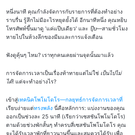
หนึ่งนาที คุณกำลังจัดการกับรายการที่ต้องทำอย่าง
ราบรื่น รู้สึกไม่มีอะไรหยุดยั้งได้ อีกนาทีหนึ่ง คุณหยิบ
โทรศัพท์ขึ้นมาดู 'แค่แป๊บเดียว' และ
ปุ๊บ
—สามชั่วโมง
หายไปในห้วงลึกของมีมและการแจ้งเตือน
ฟังดูคุ้นๆ ไหม? เราทุกคนเคยผ่านจุดนั้นมาแล้ว
การจัดการเวลาเป็นเรื่องท้าทายแต่ไม่ใช่
เป็นไปไม่
ได้
! แต่จะทำอย่างไร?
เข้าสู่
เทคนิคโพโมโดโร—กลยุทธ์การจัดการเวลาที่
เรียบง่ายแต่
ทรงพลัง
นี่คือหลักการ: แบ่งงานของคุณ
ออกเป็นช่วงละ 25 นาที (เรียกว่าเซสชันโพโมโดโร)
ตามด้วยช่วงพักสั้นๆ ทำครบสี่เซสชันโพโมโดโร คุณ
จะได้รับเวลาพักที่ยาวนานขึ้นและสมควรได้รับ
เพื่อ