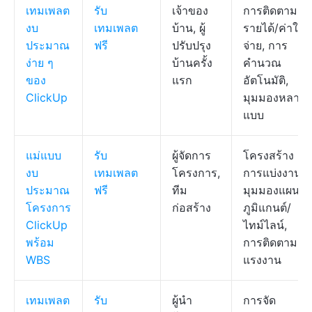
เทมเพลต
รับ
เจ้าของ
การติดตาม
งบ
เทมเพลต
บ้าน, ผู้
รายได้/ค่าใช้
ประมาณ
ฟรี
ปรับปรุง
จ่าย, การ
ง่าย ๆ
บ้านครั้ง
คำนวณ
ของ
แรก
อัตโนมัติ,
ClickUp
มุมมองหลาย
แบบ
แม่แบบ
รับ
ผู้จัดการ
โครงสร้าง
งบ
เทมเพลต
โครงการ,
การแบ่งงาน,
ประมาณ
ฟรี
ทีม
มุมมองแผน
โครงการ
ก่อสร้าง
ภูมิแกนต์/
ClickUp
ไทม์ไลน์,
พร้อม
การติดตาม
WBS
แรงงาน
เทมเพลต
รับ
ผู้นำ
การจัด