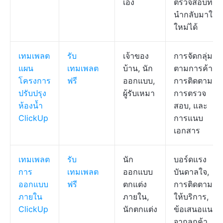
เอง
ตรวจสอบที่
นำกลับมาใช้
ใหม่ได้
เทมเพลต
รับ
เจ้าของ
การจัดกลุ่ม
แผน
เทมเพลต
บ้าน, นัก
ตามการค้า,
โครงการ
ฟรี
ออกแบบ,
การติดตาม
ปรับปรุง
ผู้รับเหมา
การตรวจ
ห้องน้ำ
สอบ, และ
ClickUp
การแนบ
เอกสาร
เทมเพลต
รับ
นัก
บอร์ดแรง
การ
เทมเพลต
ออกแบบ
บันดาลใจ,
ออกแบบ
ฟรี
ตกแต่ง
การติดตามผู้
ภายใน
ภายใน,
ให้บริการ,
ClickUp
นักตกแต่ง
ข้อเสนอแนะ
จากลูกค้า,