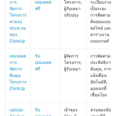
การ
เทมเพลต
โครงการ,
ระเบียบงาน
จัดการ
ฟรี
ผู้รับเหมา
เป็นระยะ
โครงการ
ปรับปรุง
การติดตาม
ตามงบ
ต้นทุนแบบเรี
ประมาณ
ยลไทม์ และ
ของ
ตารางงาน
ClickUp
แบบแกนท์
เทมเพลต
รับ
ผู้จัดการ
การติดตาม
การ
เทมเพลต
โครงการ,
ประสิทธิภาพ
จัดการ
ฟรี
ผู้รับเหมา
ต้นทุน, การ
ต้นทุน
แจ้งเตือน
โครงการ
อัตโนมัติ,
ClickUp
มุมมองที่
เชื่อมโยง
แม่แบบ
รับ
เจ้าของ
ส่วนของข้อ