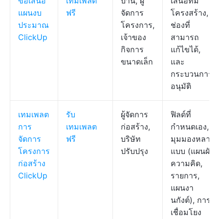
ข้อเสนอ
เทมเพลต
บ้าน, ผู้
เสนอที่มี
แผนงบ
ฟรี
จัดการ
โครงสร้าง,
ประมาณ
โครงการ,
ช่องที่
ClickUp
เจ้าของ
สามารถ
กิจการ
แก้ไขได้,
ขนาดเล็ก
และ
กระบวนการ
อนุมัติ
เทมเพลต
รับ
ผู้จัดการ
ฟิลด์ที่
การ
เทมเพลต
ก่อสร้าง,
กำหนดเอง,
จัดการ
ฟรี
บริษัท
มุมมองหลาย
โครงการ
ปรับปรุง
แบบ (แผนผัง
ก่อสร้าง
ความคิด,
ClickUp
รายการ,
แผนงา
นกังต์), การ
เชื่อมโยง