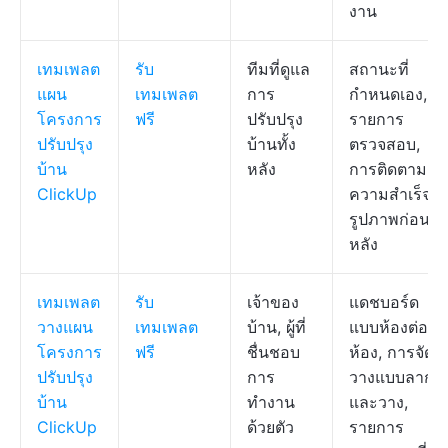
งาน
เทมเพลต
รับ
ทีมที่ดูแล
สถานะที่
แผน
เทมเพลต
การ
กำหนดเอง,
โครงการ
ฟรี
ปรับปรุง
รายการ
ปรับปรุง
บ้านทั้ง
ตรวจสอบ,
บ้าน
หลัง
การติดตาม
ClickUp
ความสำเร็จ,
รูปภาพก่อน/
หลัง
เทมเพลต
รับ
เจ้าของ
แดชบอร์ด
วางแผน
เทมเพลต
บ้าน, ผู้ที่
แบบห้องต่อ
โครงการ
ฟรี
ชื่นชอบ
ห้อง, การจัด
ปรับปรุง
การ
วางแบบลาก
บ้าน
ทำงาน
และวาง,
ClickUp
ด้วยตัว
รายการ