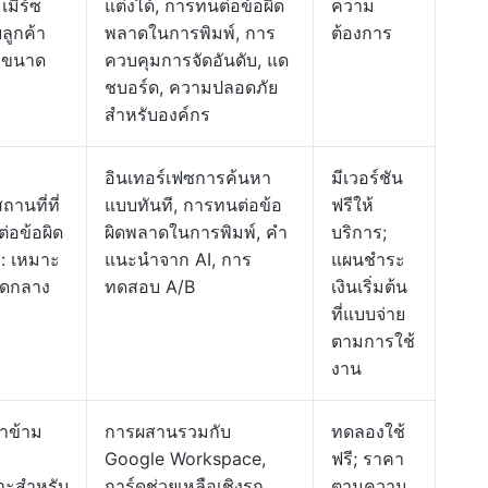
เมิร์ซ
แต่งได้, การทนต่อข้อผิด
ความ
ลูกค้า
พลาดในการพิมพ์, การ
ต้องการ
ีมขนาด
ควบคุมการจัดอันดับ, แด
่
ชบอร์ด, ความปลอดภัย
สำหรับองค์กร
อินเทอร์เฟซการค้นหา
มีเวอร์ชัน
นที่ที่
แบบทันที, การทนต่อข้อ
ฟรีให้
่อข้อผิด
ผิดพลาดในการพิมพ์, คำ
บริการ;
ม
: เหมาะ
แนะนำจาก AI, การ
แผนชำระ
าดกลาง
ทดสอบ A/B
เงินเริ่มต้น
ที่แบบจ่าย
ตามการใช้
งาน
หาข้าม
การผสานรวมกับ
ทดลองใช้
Google Workspace,
ฟรี; ราคา
าะสำหรับ
การ์ดช่วยเหลือเชิงรุก,
ตามความ