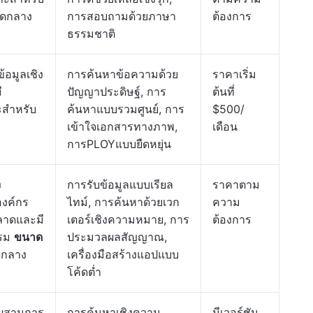
าดกลาง
การสอบถามด้วยภาษา
ต้องการ
ธรรมชาติ
้อมูลเชิง
การค้นหาข้อความด้วย
ราคาเริ่ม
ี
ปัญญาประดิษฐ์, การ
ต้นที่
ะสำหรับ
ค้นหาแบบรวมศูนย์, การ
$500/
เข้าใจเอกสารทางภาพ,
เดือน
การPLOYแบบยืดหยุ่น
ง
การรับข้อมูลแบบเรียล
ราคาตาม
องค์กร
ไทม์, การค้นหาด้วยเวก
ความ
ลาดและมี
เตอร์เชิงความหมาย, การ
ต้องการ
รรม
ขนาด
ประมวลผลสัญญาณ,
ดกลาง
เครื่องมือสร้างแอปแบบ
โค้ดต่ำ
มผสานการ
การค้นหาเชิงความ
มีเวอร์ชัน