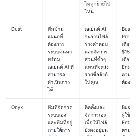
ไม่ถูกย้ายไป
ไหน
Dust
ทีมข้าม
เอเย่นต์ AI
Busine
แผนกที่
จะอ่านไฟล์
Pro: $3
ต้องการ
ร่างคำตอบ
เดือน;
ระบบค้นหา
และจัดการ
$150/ผู
พร้อม
ส่วนที่ซ้ำๆ
เดือน;
เอเย่นต์ AI ที่
แทนที่จะส่ง
Enterp
สามารถ
รายชื่อลิงก์
ตามค
ดำเนินการ
ให้คุณ
ต้องก
ได้
Onyx
ทีมที่จัดการ
ติดตั้งและ
Busin
ระบบเอง
จัดการเอง
ผู้ใช้/เ
และทีมที่อยู่
เพื่อให้ไฟล์
Enterp
ภายใต้การ
ยังคงอยู่บน
ตามค