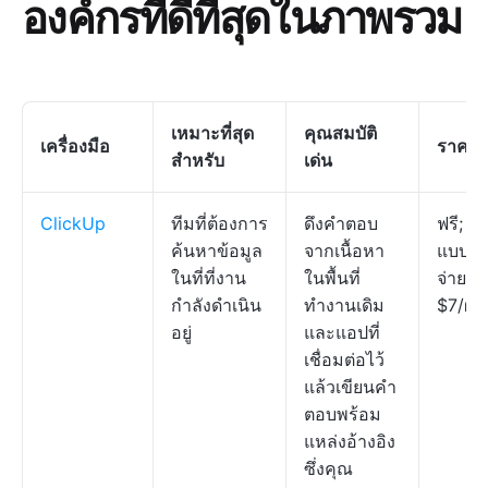
องค์กรที่ดีที่สุดในภาพรวม
เหมาะที่สุด
คุณสมบัติ
เครื่องมือ
ราคา
*
สำหรับ
เด่น
ClickUp
ทีมที่ต้องการ
ดึงคำตอบ
ฟรี; แ
ค้นหาข้อมูล
จากเนื้อหา
แบบเสี
ในที่ที่งาน
ในพื้นที่
จ่ายเริ่
กำลังดำเนิน
ทำงานเดิม
$7/ผู้ใ
อยู่
และแอปที่
เชื่อมต่อไว้
แล้วเขียนคำ
ตอบพร้อม
แหล่งอ้างอิง
ซึ่งคุณ