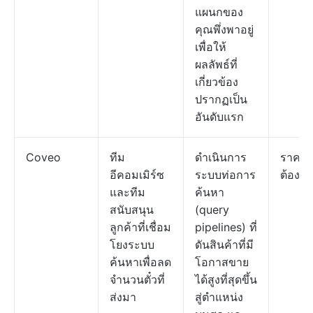
แผนกของ
คุณพึ่งพาอยู่
เพื่อให้
ผลลัพธ์ที่
เกี่ยวข้อง
ปรากฏเป็น
อันดับแรก
Coveo
ทีม
ดำเนินการ
ราคา
อีคอมเมิร์ซ
ระบบท่อการ
ต้องก
และทีม
ค้นหา
สนับสนุน
(query
ลูกค้าที่เชื่อม
pipelines) ที่
โยงระบบ
ดันสินค้าที่มี
ค้นหาเพื่อลด
โอกาสขาย
จำนวนตั๋วที่
ได้สูงที่สุดขึ้น
ส่งมา
สู่ตำแหน่ง