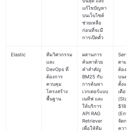
บนสุด และ
แก้ไขปัญหา
บนเว็บไซต์
ช่วยเหลือ
ก่อนที่จะมี
การเปิดตั๋ว
Elastic
ทีมวิศวกรรม
ผสานการ
Server
และ
ค้นหาด้วย
ตามค
DevOps ที่
คำสำคัญ
ต้องกา
ต้องการ
BM25 กับ
บนคลา
ควบคุม
การค้นหา
ตั้งแต่
โครงสร้าง
เวกเตอร์แบบ
เดือน
พื้นฐาน
เนทีฟ และ
(Stand
ให้บริการ
$184/
API RAG
(Enter
Retriever
จัดการ
เพื่อให้ทีม
ความต