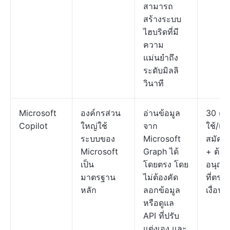
สามารถ
สร้างระบบ
ไฮบริดที่มี
ความ
แม่นยำถึง
ระดับมิลลิ
วินาที
Microsoft
องค์กรส่วน
อ่านข้อมูล
30 ดอล
Copilot
ใหญ่ใช้
จาก
ใช้/เดื
ระบบของ
Microsoft
สมัคร
Microsoft
Graph ได้
+ ต้อง
เป็น
โดยตรง โดย
อนุญา
มาตรฐาน
ไม่ต้องคัด
ที่ตรง
หลัก
ลอกข้อมูล
เงื่อนไ
หรือดูแล
API ที่ปรับ
แต่งเอง และ