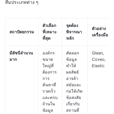
ทีมประเภทต่าง ๆ
ตัวเลือก
จุดต้อง
ตัวอย่าง
สถาปัตยกรรม
ที่เหมาะ
พิจารณา
เครื่องมือ
ที่สุด
หลัก
มีดัชนีจำนวน
องค์กร
คัดลอก
Glean,
มาก
ขนาด
ข้อมูล
Coveo,
ใหญ่ที่
ทำให้
Elastic
ต้องการ
ผลลัพธ์
การ
อาจล้า
ค้นหาที่
สมัยและ
รวดเร็ว
ก่อให้เกิด
และครบ
ข้อสงสัย
ถ้วนใน
เกี่ยวกับ
ข้อมูล
สถานที่