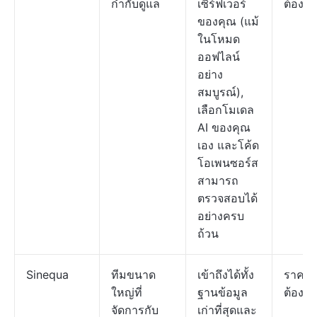
กำกับดูแล
เซิร์ฟเวอร์
ต้องก
ของคุณ (แม้
ในโหมด
ออฟไลน์
อย่าง
สมบูรณ์),
เลือกโมเดล
AI ของคุณ
เอง และโค้ด
โอเพนซอร์ส
สามารถ
ตรวจสอบได้
อย่างครบ
ถ้วน
Sinequa
ทีมขนาด
เข้าถึงได้ทั้ง
ราคา
ใหญ่ที่
ฐานข้อมูล
ต้องก
จัดการกับ
เก่าที่สุดและ