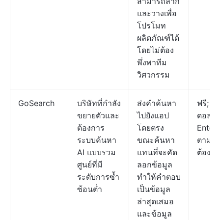
สามารถลาก
และวางเพื่อ
โปรโมท
ผลิตภัณฑ์ได้
โดยไม่ต้อง
พึ่งพาทีม
วิศวกรรม
GoSearch
บริษัทที่กำลัง
ส่งคำค้นหา
ฟรี; P
ขยายตัวและ
ไปยังแอป
ดอลลาร
ต้องการ
โดยตรง
Enterp
ระบบค้นหา
ขณะค้นหา
ตามค
AI แบบรวม
แทนที่จะคัด
ต้องก
ศูนย์ที่มี
ลอกข้อมูล
ระดับการซ้ำ
ทำให้คำตอบ
ซ้อนต่ำ
เป็นข้อมูล
ล่าสุดเสมอ
และข้อมูล