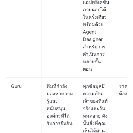
แอปพลิเคชัน
ภายนอกได้
ในครั้งเดียว
พร้อมด้วย
Agent
Designer
สำหรับการ
ดำเนินการ
หลายขั้น
ตอน
Guru
ทีมที่กำลัง
ทุกข้อมูลมี
ราคา
มองหาความ
ความเป็น
ต้องก
รู้และ
เจ้าของที่แท้
สนับสนุน
จริงและวัน
องค์กรที่ได้
หมดอายุ ดัง
รับการยืนยัน
นั้นสิ่งที่คุณ
เห็นได้ผ่าน