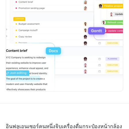
อินฟลูเอนเซอร์คนหนึ่งจิบเครื่องดื่มกระป๋องหน้ากล้อง