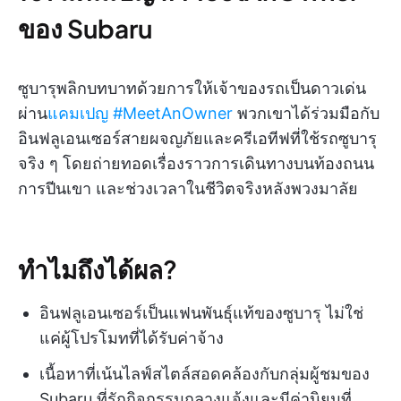
ของ Subaru
ซูบารุพลิกบทบาทด้วยการให้เจ้าของรถเป็นดาวเด่น
ผ่าน
แคมเปญ #MeetAnOwner
พวกเขาได้ร่วมมือกับ
อินฟลูเอนเซอร์สายผจญภัยและครีเอทีฟที่ใช้รถซูบารุ
จริง ๆ โดยถ่ายทอดเรื่องราวการเดินทางบนท้องถนน
การปีนเขา และช่วงเวลาในชีวิตจริงหลังพวงมาลัย
ทำไมถึงได้ผล?
อินฟลูเอนเซอร์เป็นแฟนพันธุ์แท้ของซูบารุ ไม่ใช่
แค่ผู้โปรโมทที่ได้รับค่าจ้าง
เนื้อหาที่เน้นไลฟ์สไตล์สอดคล้องกับกลุ่มผู้ชมของ
Subaru ที่รักกิจกรรมกลางแจ้งและมีค่านิยมที่