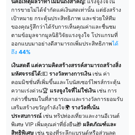
นี่คือเหตุผลว่าทำไมมันถึงสำคัญ:
แรงจูงใจใน
การขายไม่ได้จำกัดแค่เงินสดเท่านั้น แต่ยังสร้าง
เป้าหมาย กระตุ้นประสิทธิภาพ และช่วยให้ทีม
ของคุณรู้สึกว่าได้รับการเห็นคุณค่าและชื่นชม
ตามข้อมูลจากมูลนิธิวิจัยแรงจูงใจ โปรแกรมที่
ออกแบบมาอย่างดีสามารถเพิ่มประสิทธิภาพ
ได้
ถึง
44%
เงินสดดี แต่ความคิดสร้างสรรค์สามารถสร้างสิ่ง
มหัศจรรย์ได้:
💵
รางวัลทางการเงิน
เช่น ค่า
คอมมิชชั่นที่เพิ่มขึ้นและโบนัสเซอร์ไพรส์กระตุ้น
ความเร่งด่วน🏆
แรงจูงใจที่ไม่ใช่เงิน
เช่น การ
กล่าวชื่นชมในที่สาธารณะและรางวัลการยอมรับ
เสริมสร้างขวัญกำลังใจ🌍
รางวัลที่เน้น
ประสบการณ์
เช่น ทริปท่องเที่ยวและงานอีเวนต์
พิเศษ VIP เพิ่มคุณค่าที่ยั่งยืน🎁
ผลิตภัณฑ์และ
สิทธิพิเศษ
เช่น ของที่ระลึกแบรนด์หรือส่วนลด