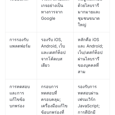
เกจอย่างเป็น
ด้วยไลบรารี
ทางการจาก
มากมายและ
Google
ชุมชนขนาด
ใหญ่
การรองรับ
รองรับ iOS,
หลักคือ iOS
แพลตฟอร์ม
Android, เว็บ
และ Android;
และเดสก์ท็อป
เว็บ/เดสก์ท็อป
จากโค้ดเบส
ผ่านไลบรารี
เดียว
ของบุคคลที่
สาม
การทดสอบ
กรอบการ
รองรับการ
และการ
ทดสอบที่
ทดสอบผ่าน
แก้ไขข้อ
ครอบคลุม;
เฟรมเวิร์ก
บกพร่อง
เครื่องมือแก้ไข
JavaScript;
ข้อบกพร่องที่
การดีบักมี