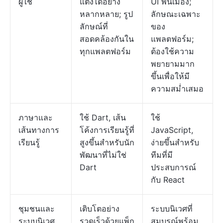
ผู้ใช้
แต่งได้อย่าง
UI พื้นเมือง;
หลากหลาย; รูป
ลักษณะเฉพาะ
ลักษณ์ที่
ของ
สอดคล้องกันใน
แพลตฟอร์ม;
ทุกแพลตฟอร์ม
ต้องใช้ความ
พยายามมาก
ขึ้นเพื่อให้มี
ความสม่ำเสมอ
ภาษาและ
ใช้ Dart, เส้น
ใช้
เส้นทางการ
โค้งการเรียนรู้ที่
JavaScript,
เรียนรู้
สูงขึ้นสำหรับนัก
ง่ายขึ้นสำหรับ
พัฒนาที่ไม่ใช่
ทีมที่มี
Dart
ประสบการณ์
กับ React
ชุมชนและ
เติบโตอย่าง
ระบบนิเวศที่
ระบบนิเวศ
รวดเร็วด้วยแพ็ก
สมบูรณ์พร้อม