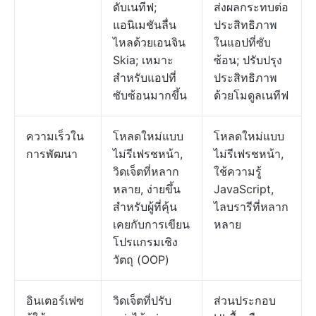
ดับเนทีฟ;
ส่งผลกระทบต่อ
แอนิเมชันลื่น
ประสิทธิภาพ
ไหลด้วยเอนจิน
ในแอปที่ซับ
Skia; เหมาะ
ซ้อน; ปรับปรุง
สำหรับแอปที่
ประสิทธิภาพ
ซับซ้อนมากขึ้น
ด้วยโมดูลเนทีฟ
ความเร็วใน
โหลดใหม่แบบ
โหลดใหม่แบบ
การพัฒนา
ไม่รีเฟรชหน้า,
ไม่รีเฟรชหน้า,
วิดเจ็ตที่หลาก
ใช้ความรู้
หลาย, ง่ายขึ้น
JavaScript,
สำหรับผู้ที่คุ้น
ไลบรารีที่หลาก
เคยกับการเขียน
หลาย
โปรแกรมเชิง
วัตถุ (OOP)
อินเตอร์เฟซ
วิดเจ็ตที่ปรับ
ส่วนประกอบ