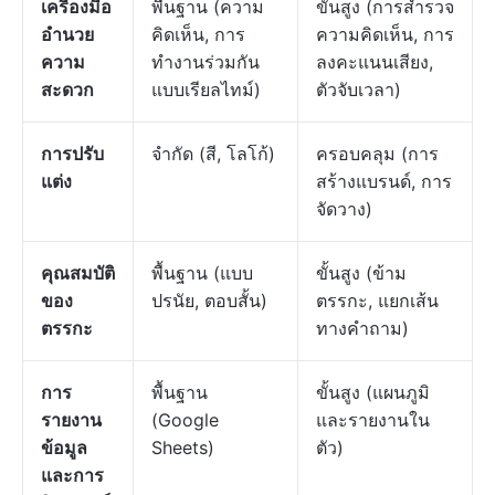
เครื่องมือ
พื้นฐาน (ความ
ขั้นสูง (การสำรวจ
อำนวย
คิดเห็น, การ
ความคิดเห็น, การ
ความ
ทำงานร่วมกัน
ลงคะแนนเสียง,
สะดวก
แบบเรียลไทม์)
ตัวจับเวลา)
การปรับ
จำกัด (สี, โลโก้)
ครอบคลุม (การ
แต่ง
สร้างแบรนด์, การ
จัดวาง)
คุณสมบัติ
พื้นฐาน (แบบ
ขั้นสูง (ข้าม
ของ
ปรนัย, ตอบสั้น)
ตรรกะ, แยกเส้น
ตรรกะ
ทางคำถาม)
การ
พื้นฐาน
ขั้นสูง (แผนภูมิ
รายงาน
(Google
และรายงานใน
ข้อมูล
Sheets)
ตัว)
และการ