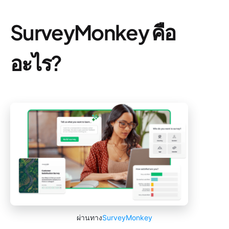
SurveyMonkey คือ
อะไร?
ผ่านทาง
SurveyMonkey