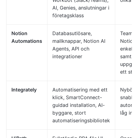
Workbot (Slack/Teams),
olika s
AI, Genies, anslutningar i
företagsklass
Notion
Databasutlösare,
Team s
Automations
mallknappar, Notion AI
Notion 
Agents, API och
enkel a
integrationer
samt d
uppgift
ett ställ
Integrately
Automatisering med ett
Nybörja
klick, SmartConnect-
snabba 
guidad installation, AI-
automa
byggare, stort
låg inst
automatiseringsbibliotek