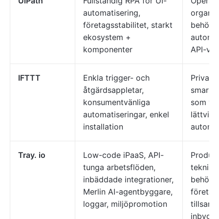
UiPath
Fullständig RPA för UI-
Operati
automatisering,
organis
företagsstabilitet, starkt
behöver
ekosystem +
automat
komponenter
API-ver
IFTTT
Enkla trigger- och
Privata
åtgärdsappletar,
smarta
konsumentvänliga
som vil
automatiseringar, enkel
lättvikt
installation
automat
Tray. io
Low-code iPaaS, API-
Produk
tunga arbetsflöden,
teknik
inbäddade integrationer,
behöve
Merlin AI-agentbyggare,
företag
loggar, miljöpromotion
tillsa
inbygg