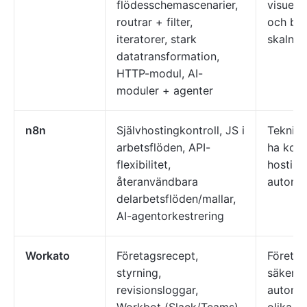
flödesschemascenarier,
visuell
routrar + filter,
och bud
iteratorer, stark
skalnin
datatransformation,
HTTP-modul, AI-
moduler + agenter
n8n
Självhostingkontroll, JS i
Teknisk
arbetsflöden, API-
ha kont
flexibilitet,
hosting
återanvändbara
automat
delarbetsflöden/mallar,
AI-agentorkestrering
Workato
Företagsrecept,
Företa
styrning,
säker, 
revisionsloggar,
automat