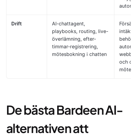
automat
Drift
AI-chattagent,
Försälj
playbooks, routing, live-
intäkt
överlämning, efter-
behöve
timmar-registrering,
automat
mötesbokning i chatten
webbpl
och om
mötesb
De bästa Bardeen AI-
alternativen att