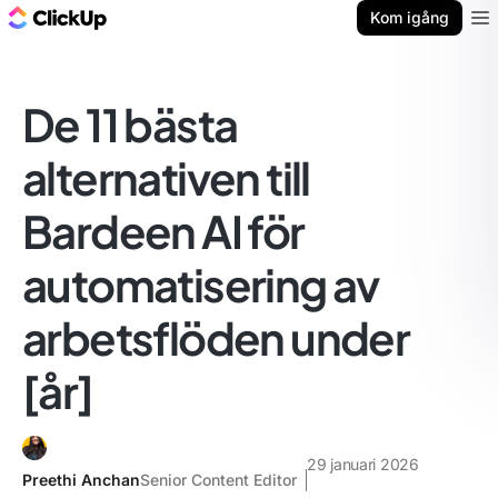
ClickUp-bloggen
Kom igång
Ope
De 11 bästa
alternativen till
Bardeen AI för
automatisering av
arbetsflöden under
[år]
29 januari 2026
Preethi Anchan
Senior Content Editor