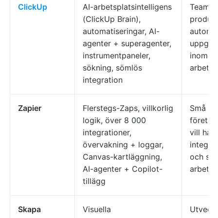
ClickUp
AI-arbetsplatsintelligens
Team so
(ClickUp Brain),
produkt
automatiseringar, AI-
automat
agenter + superagenter,
uppgift
instrumentpaneler,
inom s
sökning, sömlös
arbets
integration
Zapier
Flerstegs-Zaps, villkorlig
Små oc
logik, över 8 000
företa
integrationer,
vill ha 
övervakning + loggar,
integra
Canvas-kartläggning,
och str
AI-agenter + Copilot-
arbetsf
tillägg
Skapa
Visuella
Utveckl