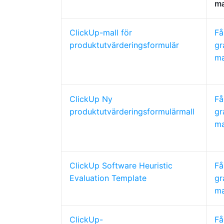
ma
ClickUp-mall för
Få
produktutvärderingsformulär
gr
ma
ClickUp Ny
Få
produktutvärderingsformulärmall
gr
ma
ClickUp Software Heuristic
Få
Evaluation Template
gr
ma
ClickUp-
Få