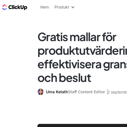
ClickUp-bloggen
Hem
Produkt
Gratis mallar för
produktutvärderin
effektivisera gra
och beslut
Uma Kelath
Staff Content Editor
2 septemb