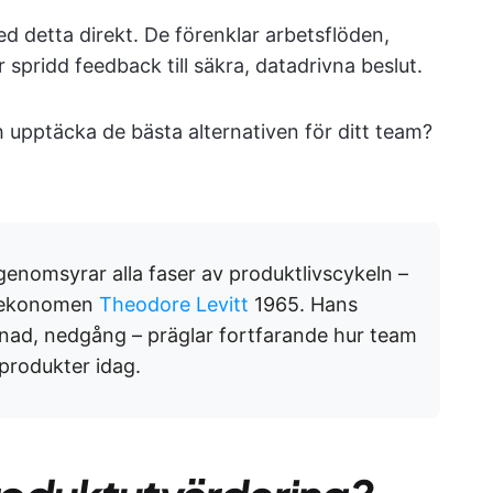
d detta direkt. De förenklar arbetsflöden,
pridd feedback till säkra, datadrivna beslut.
h upptäcka de bästa alternativen för ditt team?
enomsyrar alla faser av produktlivscykeln –
v ekonomen
Theodore Levitt
1965. Hans
ognad, nedgång – präglar fortfarande hur team
 produkter idag.