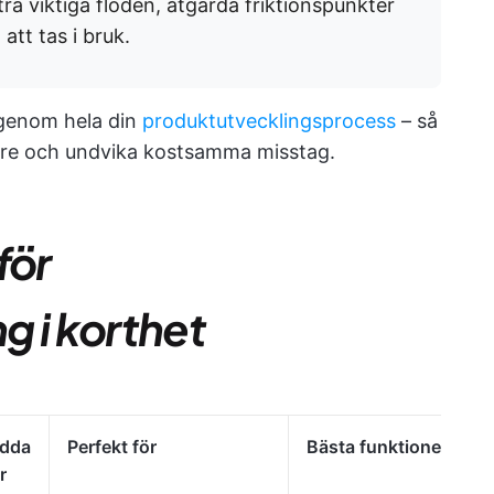
tra viktiga flöden, åtgärda friktionspunkter
att tas i bruk.
 genom hela din
produktutvecklingsprocess
– så
tre och undvika kostsamma misstag.
för
g i korthet
dda
Perfekt för
Bästa funktioner
r