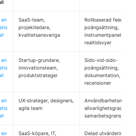
ll
 en
SaaS-team,
Rollbaserad feedback,
atis
projektledare,
poängsättning,
ll
kvalitetsansvariga
instrumentpaneler,
realtidsvyer
 en
Startup-grundare,
Sido-vid-sido-
atis
innovationsteam,
poängsättning,
ll
produktstrateger
dokumentation, omed
recensioner
 en
UX-strateger, designers,
Användbarhetsmeddel
atis
agila team
allvarlighetsgradsrank
ll
samarbetsgranskninga
 en
SaaS-köpare, IT,
Delad utvärderingshub