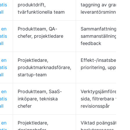
atis
produktdrift,
taggning av granskare
ll
tvärfunktionella team
leverantörsminne
 en
Produktteam, QA-
Sammanfattningar, di
atis
chefer, projektledare
sammanställning av
ll
feedback
 en
Projektledare,
Effekt-/insatsbedömni
atis
produktmarknadsförare,
prioritering, uppgiftsl
ll
startup-team
 en
Produktteam, SaaS-
Verktygsjämförelse si
atis
inköpare, tekniska
sida, filtrerbara vyer,
ll
chefer
revisionsspår
 en
Projektledare,
Viktad poängsättning,