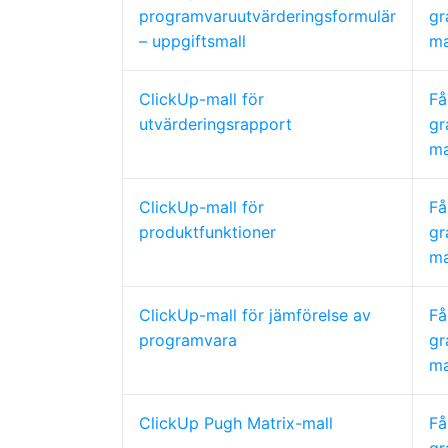
programvaruutvärderingsformulär
gr
– uppgiftsmall
ma
ClickUp-mall för
Få
utvärderingsrapport
gr
ma
ClickUp-mall för
Få
produktfunktioner
gr
ma
ClickUp-mall för jämförelse av
Få
programvara
gr
ma
ClickUp Pugh Matrix-mall
Få