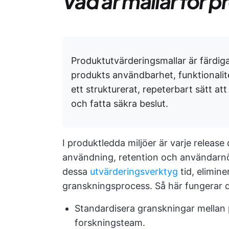
Vad är mallar för 
Produktutvärderingsmallar är färdig
produkts användbarhet, funktionalit
ett strukturerat, repeterbart sätt at
och fatta säkra beslut.
I produktledda miljöer är varje release
användning, retention och användarnöjd
dessa
utvärderingsverktyg
tid, elimin
granskningsprocess. Så här fungerar d
Standardisera granskningar mellan p
forskningsteam.