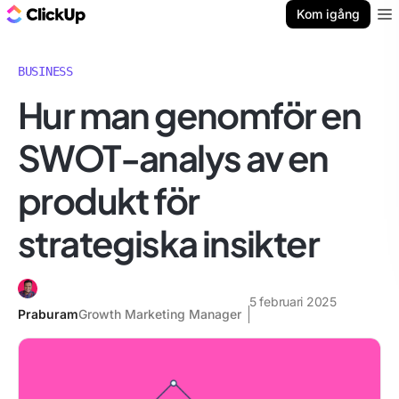
ClickUp-bloggen
Kom igång
Ope
BUSINESS
Hur man genomför en
SWOT-analys av en
produkt för
strategiska insikter
5 februari 2025
Praburam
Growth Marketing Manager