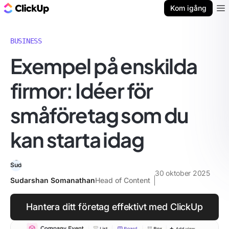
ClickUp-bloggen
Kom igång
Ope
BUSINESS
Exempel på enskilda
firmor: Idéer för
småföretag som du
kan starta idag
30 oktober 2025
Sudarshan Somanathan
Head of Content
Hantera ditt företag effektivt med ClickUp