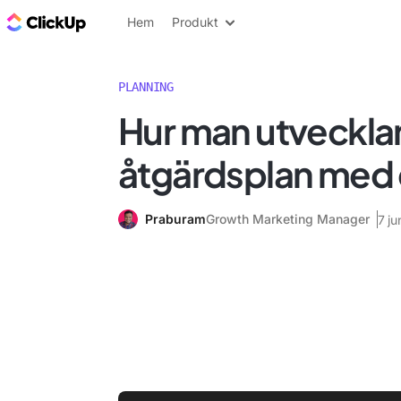
ClickUp-bloggen
Hem
Produkt
PLANNING
Hur man utveckla
åtgärdsplan med
Praburam
Growth Marketing Manager
7 ju