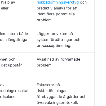
hjälp av
riskbedömningsverktyg
och
eller
prediktiv analys för att
identifiera potentiella
problem.
plementera både
Lägger tonvikten på
 och långsiktiga
systemförbättringar och
processoptimering.
lemet och
Avsaknad av förväntade
 det uppstår
problem
 av
Fokuserar på
tredningsresultat
riskbedömningar,
rdsplaner.
förebyggande åtgärder och
övervakningsprotokoll.