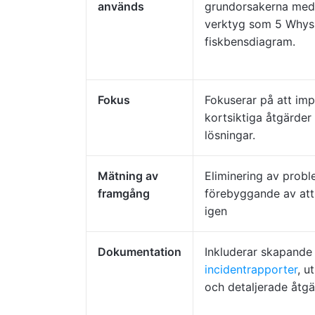
används
grundorsakerna med 
verktyg som 5 Whys 
fiskbensdiagram.
Fokus
Fokuserar på att im
kortsiktiga åtgärder
lösningar.
Mätning av
Eliminering av prob
framgång
förebyggande av att
igen
Dokumentation
Inkluderar skapande
incidentrapporter
, u
och detaljerade åtgä