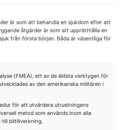
rder är som att behandla en sjukdom efter att
gande åtgärder är som att upprätthålla en
i sjuk från första början. Båda är väsentliga för
alyse (FMEA), ett av de äldsta verktygen för
utvecklades av den amerikanska militären i
edur för att utvärdera utrustningens
n universell metod som används inom alla
ll biltillverkning.