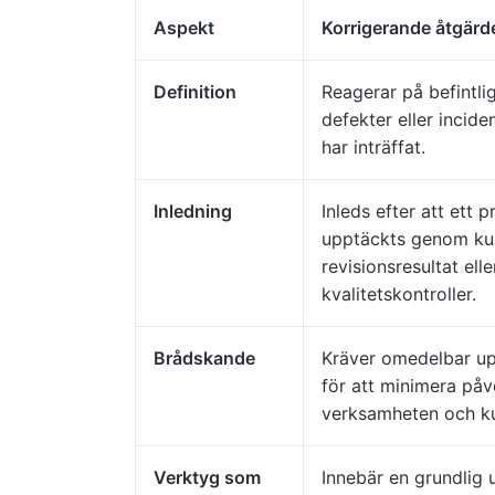
Aspekt
Korrigerande åtgärd
Definition
Reagerar på befintlig
defekter eller incid
har inträffat.
Inledning
Inleds efter att ett 
upptäckts genom ku
revisionsresultat elle
kvalitetskontroller.
Brådskande
Kräver omedelbar 
för att minimera på
verksamheten och k
Verktyg som
Innebär en grundlig