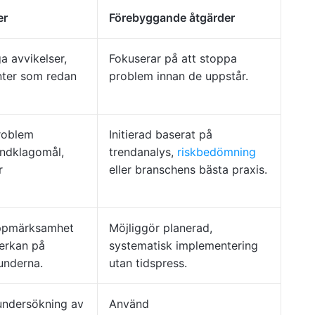
er
Förebyggande åtgärder
a avvikelser,
Fokuserar på att stoppa
enter som redan
problem innan de uppstår.
problem
Initierad baserat på
ndklagomål,
trendanalys,
riskbedömning
r
eller branschens bästa praxis.
uppmärksamhet
Möjliggör planerad,
verkan på
systematisk implementering
underna.
utan tidspress.
 undersökning av
Använd