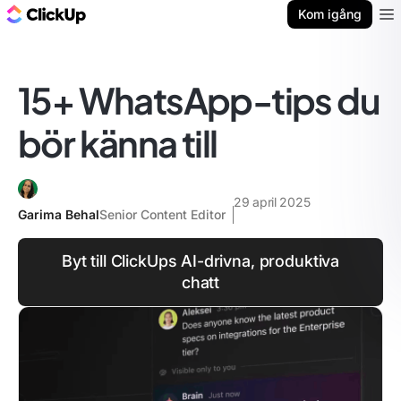
ClickUp-bloggen
Kom igång
Ope
15+ WhatsApp-tips du
bör känna till
29 april 2025
Garima Behal
Senior Content Editor
Byt till ClickUps AI-drivna, produktiva
chatt