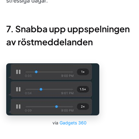
stressiga dagar.
7. Snabba upp uppspelningen
av röstmeddelanden
via
Gadgets 360