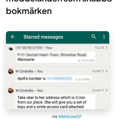
bokmärken
via
MakeUseOf