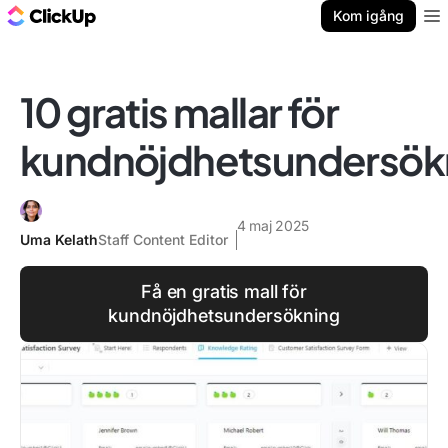
ClickUp-bloggen
Kom igång
Ope
10 gratis mallar för
kundnöjdhetsundersök
4 maj 2025
Uma Kelath
Staff Content Editor
Få en gratis mall för
kundnöjdhetsundersökning