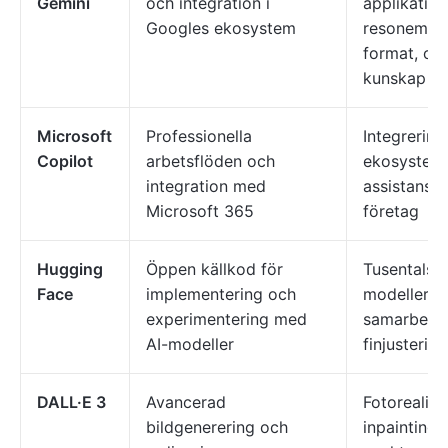
Gemini
och integration i
applikation
Googles ekosystem
resonemang
format, om
kunskap
Microsoft
Professionella
Integrering
Copilot
arbetsflöden och
ekosystem,
integration med
assistans, 
Microsoft 365
företag
Hugging
Öppen källkod för
Tusentals 
Face
implementering och
modeller,
experimentering med
samarbetsv
AI-modeller
finjusterin
DALL·E 3
Avancerad
Fotorealisti
bildgenerering och
inpainting/