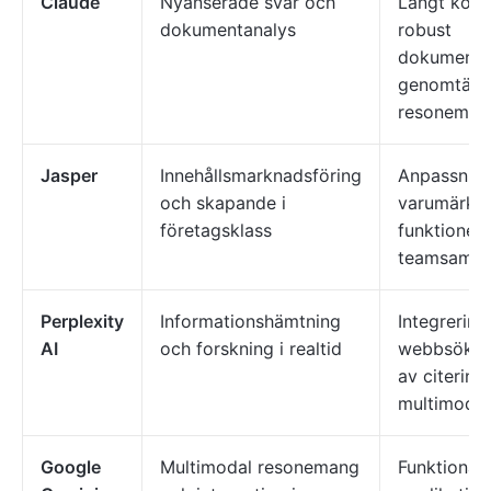
Claude
Nyanserade svar och
Långt kont
dokumentanalys
robust
dokumentha
genomtänk
resoneman
Jasper
Innehållsmarknadsföring
Anpassning
och skapande i
varumärket
företagsklass
funktioner,
teamsamar
Perplexity
Informationshämtning
Integrering
AI
och forskning i realtid
webbsöknin
av citeringa
multimodal
Google
Multimodal resonemang
Funktionali