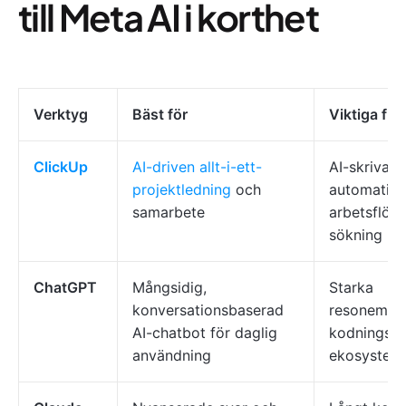
till Meta AI i korthet
Verktyg
Bäst för
Viktiga fun
ClickUp
AI-driven allt-i-ett-
AI-skrivass
projektledning
och
automatise
samarbete
arbetsflöde
sökning
ChatGPT
Mångsidig,
Starka
konversationsbaserad
resonemang
AI-chatbot för daglig
kodningsst
användning
ekosystem