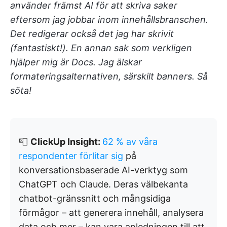
använder främst AI för att skriva saker
eftersom jag jobbar inom innehållsbranschen.
Det redigerar också det jag har skrivit
(fantastiskt!). En annan sak som verkligen
hjälper mig är Docs. Jag älskar
formateringsalternativen, särskilt banners. Så
söta!
📮
ClickUp Insight:
62 % av våra
respondenter förlitar sig
på
konversationsbaserade AI-verktyg som
ChatGPT och Claude. Deras välbekanta
chatbot-gränssnitt och mångsidiga
förmågor – att generera innehåll, analysera
data och mer – kan vara anledningen till att