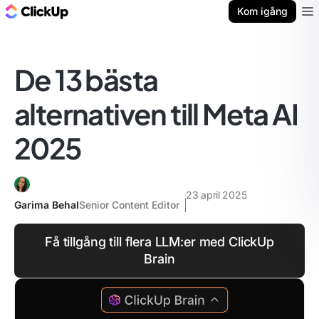
ClickUp-bloggen
Kom igång
Ope
De 13 bästa
alternativen till Meta AI
2025
23 april 2025
Garima Behal
Senior Content Editor
Få tillgång till flera LLM:er med ClickUp
Brain