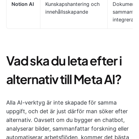
Notion AI
Kunskapshantering och
Dokumentu
innehållsskapande
sammanfatt
integrerad
Vad ska du leta efter i
alternativ till Meta AI?
Alla AI-verktyg är inte skapade för samma
uppgift, och det är just därför man söker efter
alternativ. Oavsett om du bygger en chatbot,
analyserar bilder, sammanfattar forskning eller
automatiserar arbetsflöden, kommer det bästa