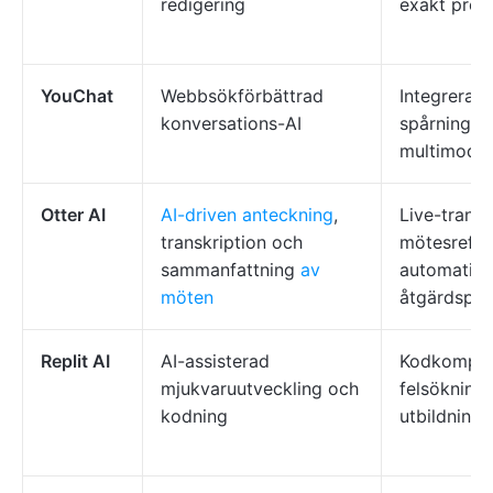
redigering
exakt prom
YouChat
Webbsökförbättrad
Integrerade
konversations-AI
spårning av
multimodal
Otter AI
AI-driven anteckning
,
Live-transk
transkription och
mötesrefer
sammanfattning
av
automatise
möten
åtgärdspun
Replit AI
AI-assisterad
Kodkomplet
mjukvaruutveckling och
felsöknings
kodning
utbildning