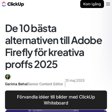
ClickUp-bloggen
Kom igång
Ope
De 10 bästa
alternativen till Adobe
Firefly för kreativa
proffs 2025
15 maj 2025
Garima Behal
Senior Content Editor
Förvandla idéer till bilder med ClickUp
Whiteboard