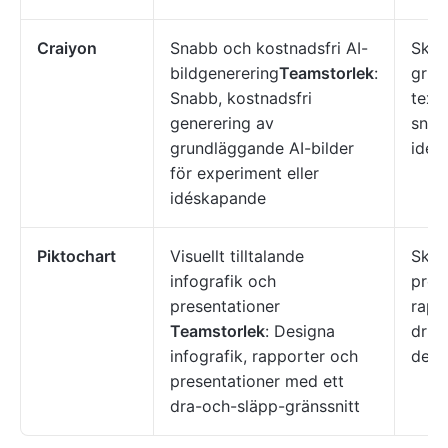
Craiyon
Snabb och kostnadsfri AI-
Skap
bildgenerering
Teamstorlek
:
grun
Snabb, kostnadsfri
text
generering av
snab
grundläggande AI-bilder
idés
för experiment eller
idéskapande
Piktochart
Visuellt tilltalande
Skap
infografik och
pres
presentationer
rappo
Teamstorlek
: Designa
driv
infografik, rapporter och
desi
presentationer med ett
dra-och-släpp-gränssnitt