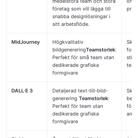
medelstora team och stora
onbo
företag som vill lägga till
pres
snabba designlösningar i
sitt arbetsflöde.
MidJourney
Högkvalitativ
Skap
bildgenerering
Teamstorlek
:
fotor
Perfekt för små team utan
stili
dedikerade grafiska
text
formgivare
DALL·E 3
Detaljerad text-till-bild-
Skap
generering
Teamstorlek
:
beskr
Perfekt för team utan
för 
dedikerade grafiska
anno
formgivare