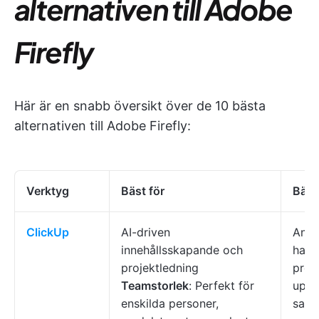
alternativen till Adobe
Firefly
Här är en snabb översikt över de 10 bästa
alternativen till Adobe Firefly:
Verktyg
Bäst för
Bäst
ClickUp
AI-driven
Anpa
innehållsskapande och
hant
projektledning
prest
Teamstorlek
: Perfekt för
uppg
enskilda personer,
sama