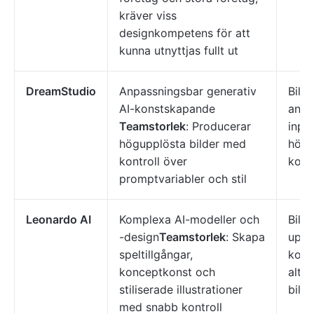
kräver viss
designkompetens för att
kunna utnyttjas fullt ut
DreamStudio
Anpassningsbar generativ
Bild
AI-konstskapande
anpa
Teamstorlek
: Producerar
inpa
högupplösta bilder med
högu
kontroll över
kons
promptvariabler och stil
Leonardo AI
Komplexa AI-modeller och
Bildg
-design
Teamstorlek
: Skapa
upps
speltillgångar,
konst
konceptkonst och
alter
stiliserade illustrationer
bild
med snabb kontroll