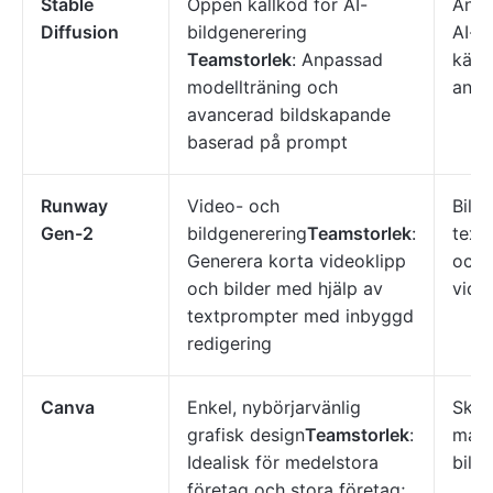
Stable
Öppen källkod för AI-
Anpa
Diffusion
bildgenerering
AI-k
Teamstorlek
: Anpassad
käll
modellträning och
anpa
avancerad bildskapande
baserad på prompt
Runway
Video- och
Bild
Gen-2
bildgenerering
Teamstorlek
:
text-
Generera korta videoklipp
och 
och bilder med hjälp av
vide
textprompter med inbyggd
redigering
Canva
Enkel, nybörjarvänlig
Skap
grafisk design
Teamstorlek
:
mall
Idealisk för medelstora
bild
företag och stora företag;