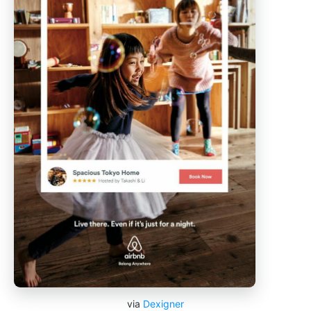
via
Dexigner