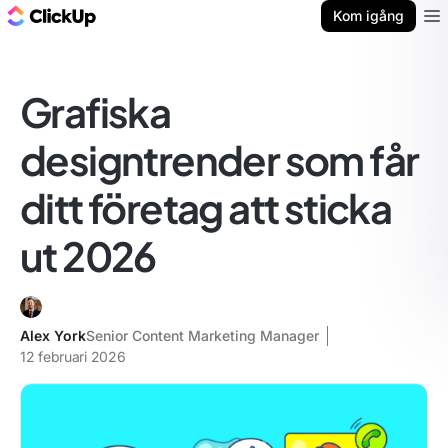
ClickUp-bloggen
Kom igång
Ope
Grafiska
designtrender som får
ditt företag att sticka
ut 2026
Alex York
Senior Content Marketing Manager
12 februari 2026