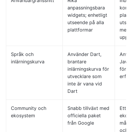
Användargränssnitt
Rika
Inbyg
anpassningsbara
komp
widgets; enhetligt
platt
utseende på alla
utsee
plattformar
mer a
uppnå
Språk och
Använder Dart,
Anvä
inlärningskurva
brantare
JavaS
inlärningskurva för
för 
utvecklare som
erfar
inte är vana vid
Dart
Community och
Snabb tillväxt med
Ett 
ekosystem
officiella paket
ekos
från Google
många
och e