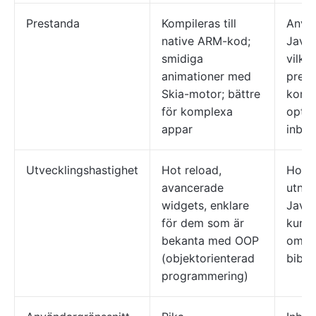
Prestanda
Kompileras till
Anvä
native ARM-kod;
JavaS
smidiga
vilke
animationer med
prest
Skia-motor; bättre
komp
för komplexa
opti
appar
inbyg
Utvecklingshastighet
Hot reload,
Hot r
avancerade
utnyt
widgets, enklare
JavaS
för dem som är
kunsk
bekanta med OOP
omfa
(objektorienterad
bibli
programmering)