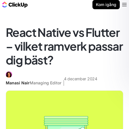
ClickUp-bloggen
Kom igång
Ope
React Native vs Flutter
– vilket ramverk passar
dig bäst?
4 december 2024
Manasi Nair
Managing Editor