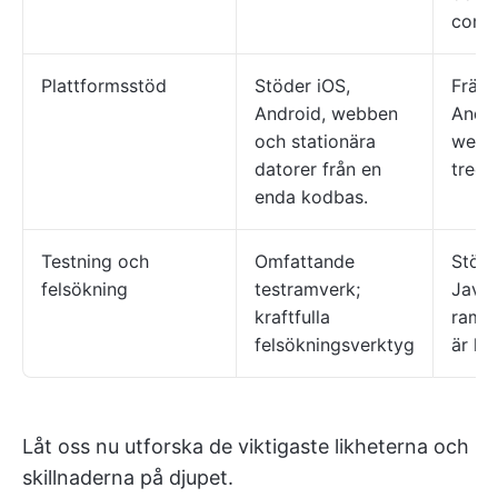
comm
Plattformsstöd
Stöder iOS,
Främs
Android, webben
Andro
och stationära
web/
datorer från en
tredj
enda kodbas.
Testning och
Omfattande
Stöde
felsökning
testramverk;
JavaS
kraftfulla
ramve
felsökningsverktyg
är k
Låt oss nu utforska de viktigaste likheterna och
skillnaderna på djupet.