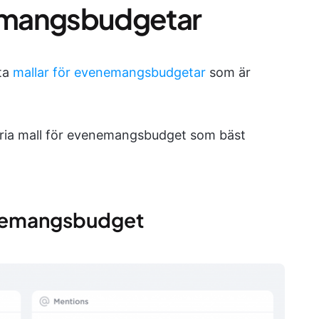
nemangsbudgetar
rta
mallar för evenemangsbudgetar
som är
sfria mall för evenemangsbudget som bäst
enemangsbudget