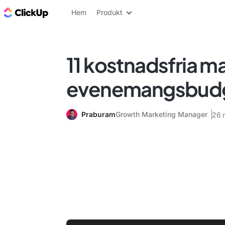
ClickUp-bloggen
Hem
Produkt
11 kostnadsfria mal
evenemangsbudg
Praburam
Growth Marketing Manager
26 