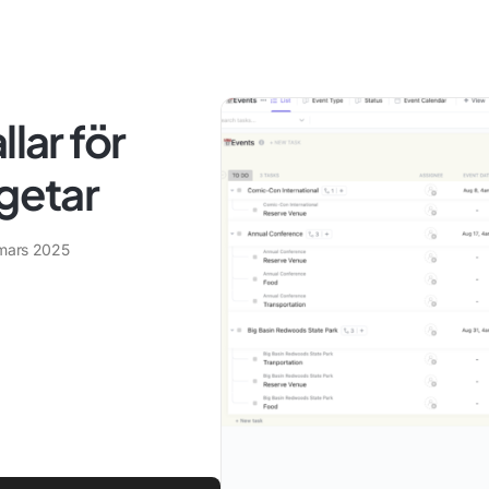
lar för
etar
mars 2025