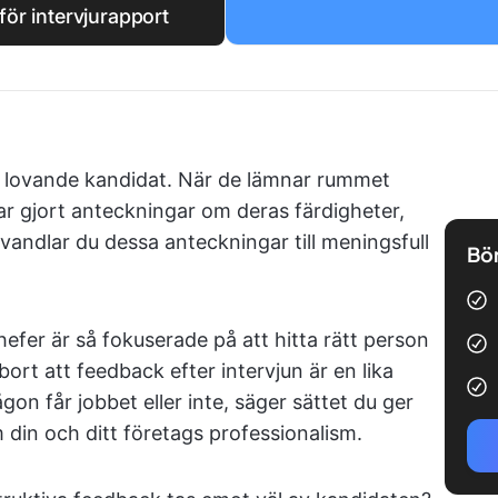
ör intervjurapport
en lovande kandidat. När de lämnar rummet
u har gjort anteckningar om deras färdigheter,
andlar du dessa anteckningar till meningsfull
Bör
fer är så fokuserade på att hitta rätt person
ort att feedback efter intervjun är en lika
on får jobbet eller inte, säger sättet du ger
din och ditt företags professionalism.