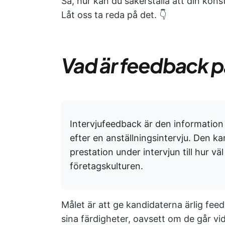
Så, hur kan du säkerställa att din kon
Låt oss ta reda på det. 👇
Vad är feedback på
Intervjufeedback är den information
efter en anställningsintervju. Den k
prestation under intervjun till hur vä
företagskulturen.
Målet är att ge kandidaterna ärlig fe
sina färdigheter, oavsett om de går vid