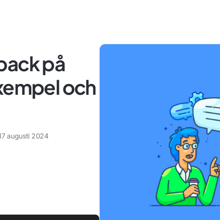
back på
exempel och
17 augusti 2024