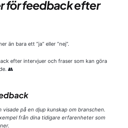
r för feedback efter
r än bara ett ”ja” eller ”nej”.
ack efter intervjuer och fraser som kan göra
de. 👥
eedback
jun visade på en djup kunskap om branschen.
xempel från dina tidigare erfarenheter som
ner.