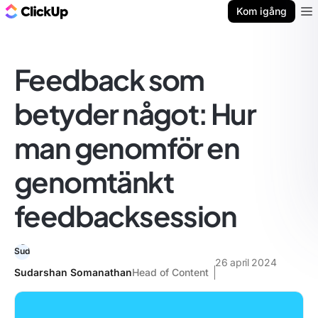
ClickUp-bloggen
Kom igång
Ope
Feedback som
betyder något: Hur
man genomför en
genomtänkt
feedbacksession
26 april 2024
Sudarshan Somanathan
Head of Content