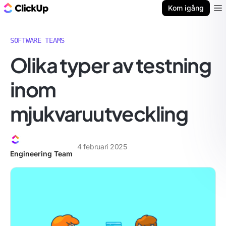
ClickUp-bloggen
Kom igång
Ope
SOFTWARE TEAMS
Olika typer av testning
inom
mjukvaruutveckling
4 februari 2025
Engineering Team