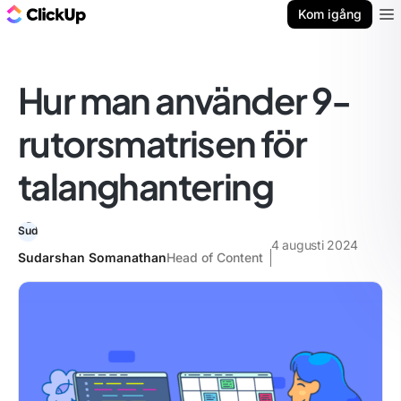
ClickUp-bloggen
Kom igång
Ope
Hur man använder 9-
rutorsmatrisen för
talanghantering
4 augusti 2024
Sudarshan Somanathan
Head of Content