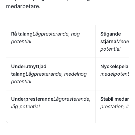
medarbetare.
Rå talang
Lågpresterande, hög
Stigande
potential
stjärna
Medelpr
potential
Underutnyttjad
Nyckelspelare
talang
Lågpresterande, medelhög
medelpotential
potential
Underpresterande
Lågpresterande,
Stabil medarbe
låg potential
prestation, låg