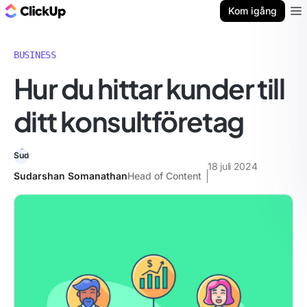
ClickUp-bloggen
Kom igång
Ope
BUSINESS
Hur du hittar kunder till
ditt konsultföretag
18 juli 2024
Sudarshan Somanathan
Head of Content