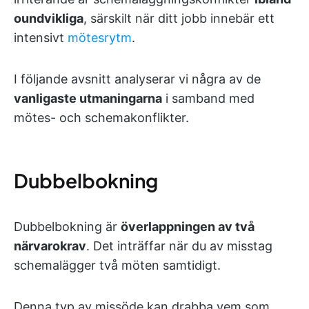
oundvikliga
, särskilt när ditt jobb innebär ett
intensivt
mötesrytm
.
I följande avsnitt analyserar vi några av de
vanligaste utmaningarna
i samband med
mötes- och schemakonflikter.
Dubbelbokning
Dubbelbokning är
överlappningen av två
närvarokrav
. Det inträffar när du av misstag
schemalägger två möten samtidigt.
Denna typ av missöde kan drabba vem som