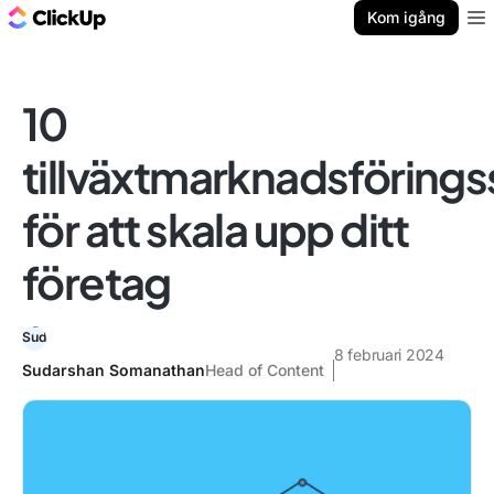
ClickUp-bloggen
Kom igång
Ope
10
tillväxtmarknadsförings
för att skala upp ditt
företag
8 februari 2024
Sudarshan Somanathan
Head of Content