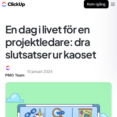
ClickUp-bloggen
Kom igång
Ope
En dag i livet för en
projektledare: dra
slutsatser ur kaoset
10 januari 2024
PMO Team