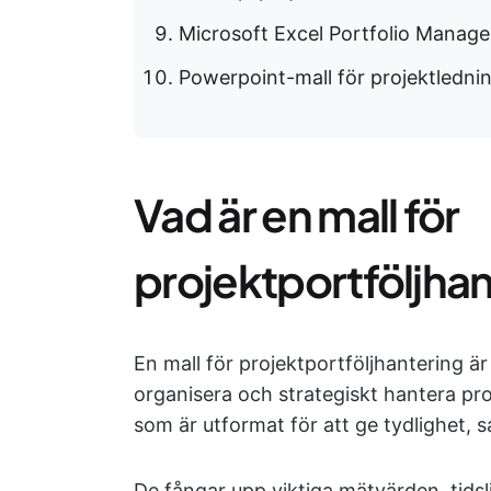
Microsoft Excel Portfolio Mana
Powerpoint-mall för projektledni
Vad är en mall för
projektportföljha
En mall för projektportföljhantering är
organisera och strategiskt hantera pr
som är utformat för att ge tydlighet, 
De fångar upp viktiga mätvärden, tidsli