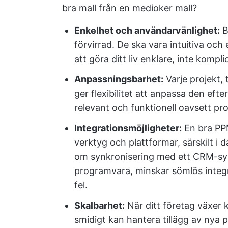
bra mall från en medioker mall?
Enkelhet och användarvänlighet:
B
förvirrad. De ska vara intuitiva oc
att göra ditt liv enklare, inte komp
Anpassningsbarhet:
Varje projekt,
ger flexibilitet att anpassa den efte
relevant och funktionell oavsett proj
Integrationsmöjligheter:
En bra PPM
verktyg och plattformar, särskilt i 
om synkronisering med ett CRM-sys
programvara, minskar sömlös integ
fel.
Skalbarhet:
När ditt företag växer k
smidigt kan hantera tillägg av nya pr