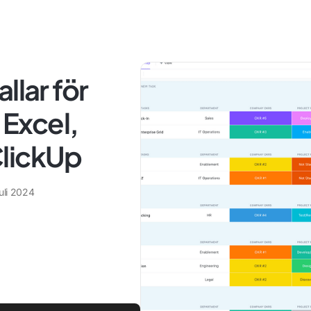
llar för
 Excel,
lickUp
uli 2024