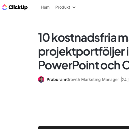
ClickUp-bloggen
Hem
Produkt
10 kostnadsfria ma
projektportföljer i
PowerPoint och C
Praburam
Growth Marketing Manager
24 j