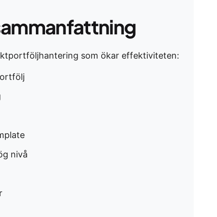
sammanfattning
ektportföljhantering som ökar effektiviteten:
ortfölj
g
mplate
ög nivå
r