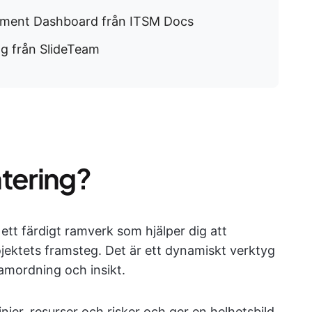
gement Dashboard från ITSM Docs
ng från SlideTeam
ntering?
 ett färdigt ramverk som hjälper dig att
ojektets framsteg. Det är ett dynamiskt verktyg
samordning och insikt.
njer, resurser och risker och ger en helhetsbild