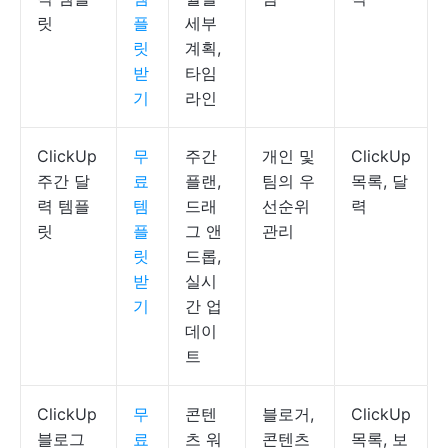
릿
플
세부
릿
계획,
받
타임
기
라인
ClickUp
무
주간
개인 및
ClickUp
주간 달
료
플랜,
팀의 우
목록, 달
력 템플
템
드래
선순위
력
릿
플
그 앤
관리
릿
드롭,
받
실시
기
간 업
데이
트
ClickUp
무
콘텐
블로거,
ClickUp
블로그
료
츠 워
콘텐츠
목록, 보