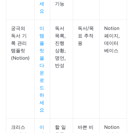
세
기능
요
궁극의
이
독서
독서/목
Notion
독서 기
템
목록,
표 추적
페이지,
록 관리
플
진행
용
데이터
템플릿
릿
상황,
베이스
(Notion)
을
명언,
다
반성
운
로
드
하
세
요
크리스
이
할 일
바쁜 비
Notion