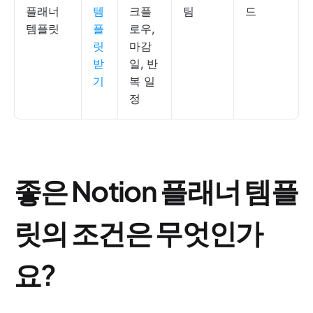
플래너
템
크플
팀
드
템플릿
플
로우,
릿
마감
받
일, 반
기
복 일
정
좋은 Notion 플래너 템플
릿의 조건은 무엇인가
요?