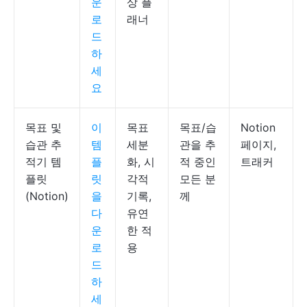
운
상 플
로
래너
드
하
세
요
목표 및
이
목표
목표/습
Notion
습관 추
템
세분
관을 추
페이지,
적기 템
플
화, 시
적 중인
트래커
플릿
릿
각적
모든 분
(Notion)
을
기록,
께
다
유연
운
한 적
로
용
드
하
세