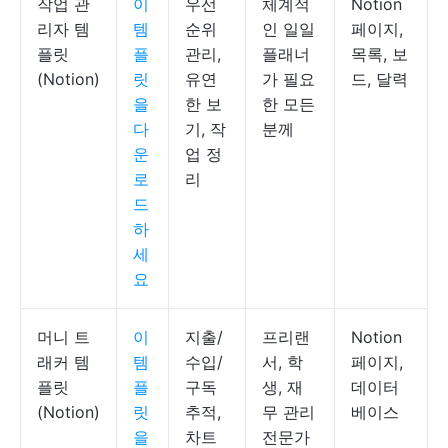
작업 관
이
우선
체계적
Notion
리자 템
템
순위
인 일일
페이지,
플릿
플
관리,
플래너
목록, 보
(Notion)
릿
유연
가 필요
드, 달력
을
한 보
한 모든
다
기, 작
분께
운
업 정
로
리
드
하
세
요
머니 트
이
지출/
프리랜
Notion
래커 템
템
수입/
서, 학
페이지,
플릿
플
구독
생, 재
데이터
(Notion)
릿
추적,
무 관리
베이스
을
차트
전문가