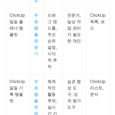
요
ClickUp
무
드래
전문가,
ClickUp
일일 플
료
그 앤
일상 작
목록, 보
래너 템
템
드롭,
업 관리
드
플릿
플
우선
가 필요
릿
순위
한 개인
받
설정,
기
시각
적 추
적
ClickUp
무
체계
습관 형
ClickUp
일일 기
료
적인
성 도
리스트,
록 템플
템
활동
구, 성
문서
릿
플
추적,
과 평가
릿
실시
도구
받
간 기