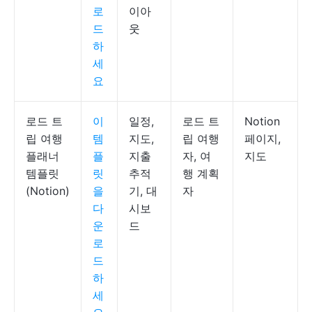
로
이아
드
웃
하
세
요
로드 트
이
일정,
로드 트
Notion
립 여행
템
지도,
립 여행
페이지,
플래너
플
지출
자, 여
지도
템플릿
릿
추적
행 계획
(Notion)
을
기, 대
자
다
시보
운
드
로
드
하
세