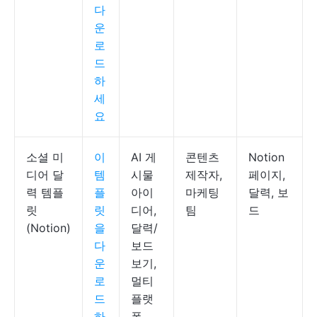
다
운
로
드
하
세
요
소셜 미
이
AI 게
콘텐츠
Notion
디어 달
템
시물
제작자,
페이지,
력 템플
플
아이
마케팅
달력, 보
릿
릿
디어,
팀
드
(Notion)
을
달력/
다
보드
운
보기,
로
멀티
드
플랫
하
폼