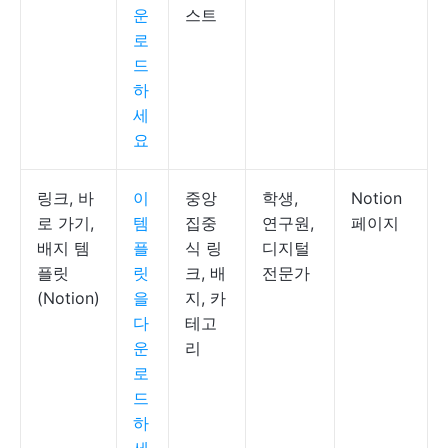
운
스트
로
드
하
세
요
링크, 바
이
중앙
학생,
Notion
로 가기,
템
집중
연구원,
페이지
배지 템
플
식 링
디지털
플릿
릿
크, 배
전문가
(Notion)
을
지, 카
다
테고
운
리
로
드
하