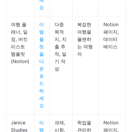
세
요
여행 플
이
다중
복잡한
Notion
래너, 일
템
목적
여행을
페이지,
정, 버킷
플
지, 지
플랜하
데이터
리스트
릿
출 추
는 여행
베이스
템플릿
을
적, 일
자
(Notion)
다
기 작
운
성
로
드
하
세
요
Janice
이
과제,
학업을
Notion
Studies
템
시험,
관리하
페이지,