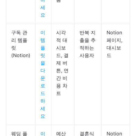
세
요
구독 관
이
시각
반복 지
Notion
리 템플
템
적 대
출을 추
페이지,
릿
플
시보
적하는
대시보
(Notion)
릿
드, 결
사용자
드
을
제 버
다
튼, 연
운
간 비
로
용 차
드
트
하
세
요
웨딩 플
이
예산
결혼식
Notion