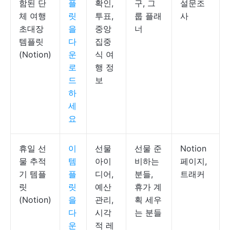
함된 단
플
확인,
구, 그
설문조
체 여행
릿
투표,
룹 플래
사
초대장
을
중앙
너
템플릿
다
집중
(Notion)
운
식 여
로
행 정
드
보
하
세
요
휴일 선
이
선물
선물 준
Notion
물 추적
템
아이
비하는
페이지,
기 템플
플
디어,
분들,
트래커
릿
릿
예산
휴가 계
(Notion)
을
관리,
획 세우
다
시각
는 분들
운
적 레