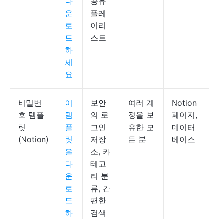
다
공유
운
플레
로
이리
드
스트
하
세
요
비밀번
이
보안
여러 계
Notion
호 템플
템
의 로
정을 보
페이지,
릿
플
그인
유한 모
데이터
(Notion)
릿
저장
든 분
베이스
을
소, 카
다
테고
운
리 분
로
류, 간
드
편한
하
검색