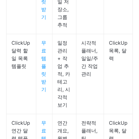
릿
일 저
받
장소,
기
그룹
추적
ClickUp
무
일정
시각적
ClickUp
달력 할
료
관리
플래너,
목록, 달
일 목록
템
+ 작
일일/주
력
템플릿
플
업 추
간 작업
릿
적, 카
관리
받
테고
기
리, 시
각적
보기
ClickUp
무
연간
전략적
ClickUp
연간 달
료
개요,
플래너,
목록, 달
력 템플
템
월별
팀
력