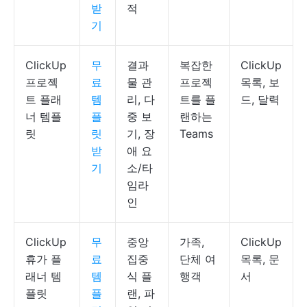
받
적
기
ClickUp
무
결과
복잡한
ClickUp
프로젝
료
물 관
프로젝
목록, 보
트 플래
템
리, 다
트를 플
드, 달력
너 템플
플
중 보
랜하는
릿
릿
기, 장
Teams
받
애 요
기
소/타
임라
인
ClickUp
무
중앙
가족,
ClickUp
휴가 플
료
집중
단체 여
목록, 문
래너 템
템
식 플
행객
서
플릿
플
랜, 파