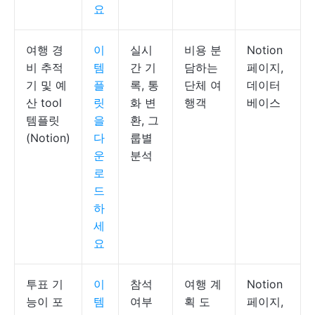
요
여행 경
이
실시
비용 분
Notion
비 추적
템
간 기
담하는
페이지,
기 및 예
플
록, 통
단체 여
데이터
산 tool
릿
화 변
행객
베이스
템플릿
을
환, 그
(Notion)
다
룹별
운
분석
로
드
하
세
요
투표 기
이
참석
여행 계
Notion
능이 포
템
여부
획 도
페이지,