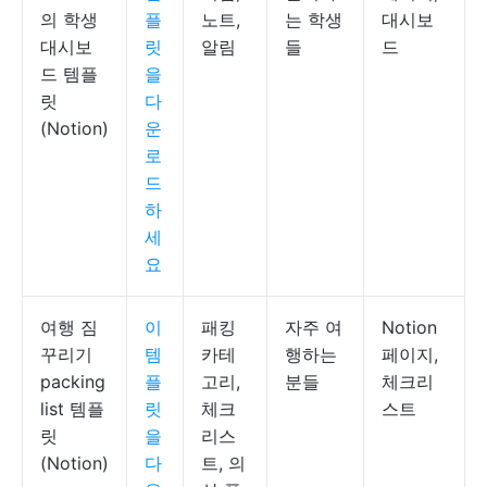
의 학생
플
노트,
는 학생
대시보
대시보
릿
알림
들
드
드 템플
을
릿
다
(Notion)
운
로
드
하
세
요
여행 짐
이
패킹
자주 여
Notion
꾸리기
템
카테
행하는
페이지,
packing
플
고리,
분들
체크리
list 템플
릿
체크
스트
릿
을
리스
(Notion)
다
트, 의