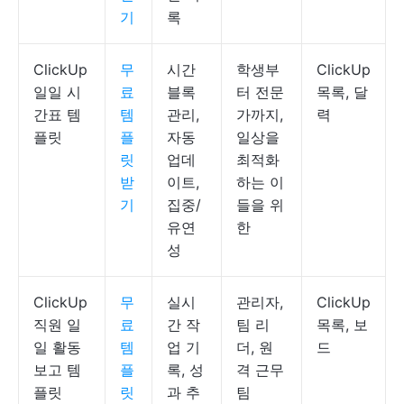
기
록
ClickUp
무
시간
학생부
ClickUp
일일 시
료
블록
터 전문
목록, 달
간표 템
템
관리,
가까지,
력
플릿
플
자동
일상을
릿
업데
최적화
받
이트,
하는 이
기
집중/
들을 위
유연
한
성
ClickUp
무
실시
관리자,
ClickUp
직원 일
료
간 작
팀 리
목록, 보
일 활동
템
업 기
더, 원
드
보고 템
플
록, 성
격 근무
플릿
릿
과 추
팀