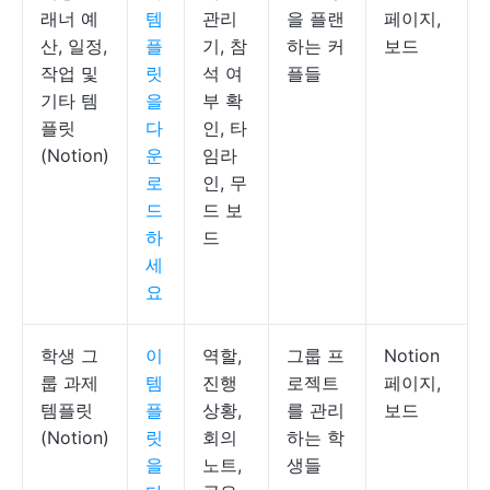
래너 예
템
관리
을 플랜
페이지,
산, 일정,
플
기, 참
하는 커
보드
작업 및
릿
석 여
플들
기타 템
을
부 확
플릿
다
인, 타
(Notion)
운
임라
로
인, 무
드
드 보
하
드
세
요
학생 그
이
역할,
그룹 프
Notion
룹 과제
템
진행
로젝트
페이지,
템플릿
플
상황,
를 관리
보드
(Notion)
릿
회의
하는 학
을
노트,
생들