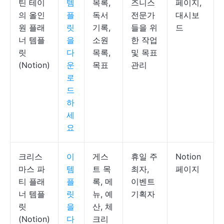
틴 테이
템
목록,
즈니스
페이지,
의 올인
플
독서
전문가
대시보
원 플래
릿
기록,
들을 위
드
너 템플
을
소원
한 작업
릿
다
목록,
및 목표
(Notion)
운
목표
관리
로
드
하
세
요
크리스
이
게스
휴일 주
Notion
마스 파
템
트 목
최자,
페이지
티 플래
플
록, 메
이벤트
너 템플
릿
뉴, 예
기획자
릿
을
산, 체
(Notion)
다
크리