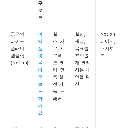
운
로
드
궁극의
이
웰니
웰빙,
Notion
라이프
템
스, 재
재정,
페이지,
플래너
플
무, 프
목표를
대시보
템플릿
릿
로젝
조화롭
드
(Notion)
을
트 관
게 관리
다
리, 맞
하는 개
운
춤 설
인을 위
로
정 가
한
드
능, 트
하
래커
세
요