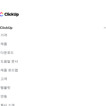
ClickUp Logo
ClickUp
가격
제품
다운로드
도움말 문서
제품 로드맵
고객
템플릿
연동
회사 소개