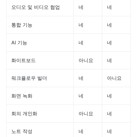
오디오 및 비디오 협업
네
네
통합 기능
네
네
AI 기능
네
네
화이트보드
아니요
네
워크플로우 빌더
네
아니요
화면 녹화
네
네
회의 개인화
아니요
네
노트 작성
네
네