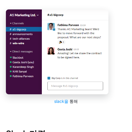
slack을
통해